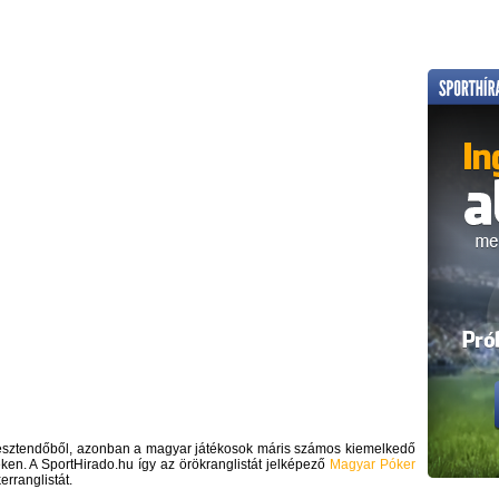
 esztendőből, azonban a magyar játékosok máris számos kiemelkedő
eken. A SportHirado.hu így az örökranglistát jelképező
Magyar Póker
rranglistát.