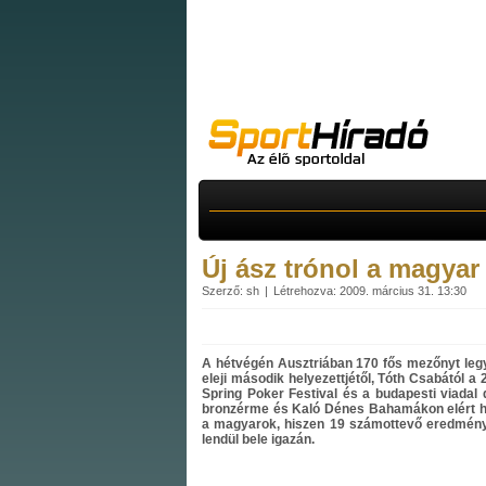
Új ász trónol a magyar
Szerző: sh
Létrehozva: 2009. március 31. 13:30
A hétvégén Ausztriában 170 fős mezőnyt leg
eleji második helyezettjétől, Tóth Csabától 
Spring Poker Festival és a budapesti viadal 
bronzérme és Kaló Dénes Bahamákon elért he
a magyarok, hiszen 19 számottevő eredmény 
lendül bele igazán.