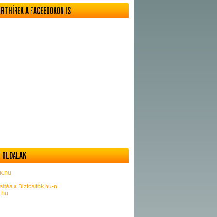
ORTHÍREK A FACEBOOKON IS
 OLDALAK
k.hu
sítás a Biztosítók.hu-n
k.hu