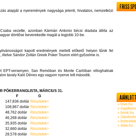
FRISS SP
ozás alapját a nyeremények nagysága jelenti, hivatalos, nemzetközi
h Csaba vezette, azonban Kármán Antonio bécsi diadala átírta az
 magyar döntőse beverekedte magát a legjobb 10-be.
ilvánosságot kapott eredmények mellett előkelő helyen tűnik fel
, illetve Sándor Zoltán Greek Poker Touron elért győzelme is.
 két EPT-versenyen, San Remóban és Monte Carlóban villoghatnak
alon tavaly Kaló Dénes egy vagyon nyerve lett második.
R PÓKERRANGLISTA, MÁRCIUS 31.
F
G
AJÁNLOTT
147,836 dollár
Részletek>
» love.hu
108,867 dollár
Részletek>
» ingatlano
48,762 dollár
Részletek>
» book.hu
» Utasbizto
46,268 dollár
Részletek>
» biztosito
35,935 dollár
Részletek>
» data.hu
32,660 dollár
Részletek>
28,578 dollár
Részletek>