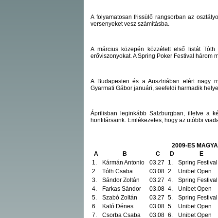
A folyamatosan frissülő rangsorban az osztály
versenyeket vesz számításba.
A március közepén közzétett első listát Tót
erőviszonyokat. A Spring Poker Festival három
A Budapesten és a Ausztriában elért nagy ny
Gyarmati Gábor januári, seefeldi harmadik helye
Áprilisban leginkább Salzburgban, illetve a
honfitársaink. Emlékezetes, hogy az utóbbi viad
2009-ES MAGYA
A
B
C
D
E
1.
Kármán Antonio
03.27
1.
Spring Festival
2.
Tóth Csaba
03.08
2.
Unibet Open
3.
Sándor Zoltán
03.27
4.
Spring Festival
4.
Farkas Sándor
03.08
4.
Unibet Open
5.
Szabó Zoltán
03.27
5.
Spring Festival
6.
Kaló Dénes
03.08
5.
Unibet Open
7.
Csorba Csaba
03.08
6.
Unibet Open