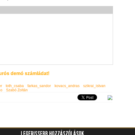
rós demó számládat!
er
toth_csaba
farkas_sandor
kovacs_andras
szikrai_istvan
io
Szabó Zoltán
LEGFRISSEBB HOZZÁSZÓLÁSOK