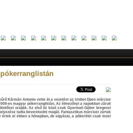
 pókerranglistán
yűrő Kármán Antonio vette át a vezetést az Unibet Open március
a 2009-es magyar pókerranglistán. Az élmezőnyt a napokban zárult
döntősei uralják. Az első tíz közé csak Gyarmati Gábor bregenzi
lyezése tudta beverekedni magát. Fantasztikus márciust zártak
értek el ebben a hónapban, de vigyázat, a pókerélet csak most