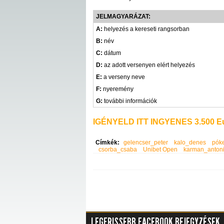
JELMAGYARÁZAT:
A:
helyezés a kereseti rangsorban
B:
név
C:
dátum
D:
az adott versenyen elért helyezés
E:
a verseny neve
F:
nyeremény
G:
további információk
IGÉNYELD ITT INGYENES 3.500 Eu
Címkék:
gelencser_peter
kalo_denes
pók
csorba_csaba
Unibet Open
karman_anton
LEGFRISSEBB FACEBOOK BEJEGYZÉSEK