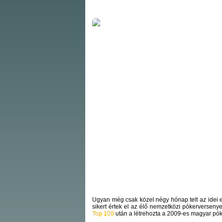
Ugyan még csak közel négy hónap telt az idei
sikert értek el az élő nemzetközi pókerverseny
Top 100
után a létrehozta a 2009-es magyar póke