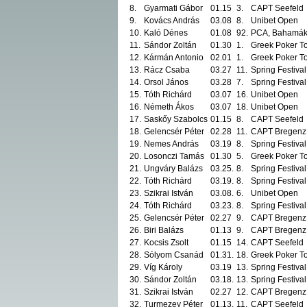
8.
Gyarmati Gábor
01.15
3.
CAPT Seefeld
9.
Kovács András
03.08
8.
Unibet Open
10.
Kaló Dénes
01.08
92.
PCA, Bahamá
11.
Sándor Zoltán
01.30
1.
Greek Poker T
12.
Kármán Antonio
02.01
1.
Greek Poker T
13.
Rácz Csaba
03.27
11.
Spring Festival
14.
Orsol János
03.28
7.
Spring Festival
15.
Tóth Richárd
03.07
16.
Unibet Open
16.
Németh Ákos
03.07
18.
Unibet Open
17.
Saskőy Szabolcs
01.15
8.
CAPT Seefeld
18.
Gelencsér Péter
02.28
11.
CAPT Bregenz
19.
Nemes András
03.19
8.
Spring Festival
20.
Losonczi Tamás
01.30
5.
Greek Poker T
21.
Ungváry Balázs
03.25.
8.
Spring Festival
22.
Tóth Richárd
03.19.
8.
Spring Festival
23.
Szikrai István
03.08.
6.
Unibet Open
24.
Tóth Richárd
03.23.
8.
Spring Festival
25.
Gelencsér Péter
02.27
9.
CAPT Bregenz
26.
Biri Balázs
01.13
9.
CAPT Bregenz
27.
Kocsis Zsolt
01.15
14.
CAPT Seefeld
28.
Sólyom Csanád
01.31.
18.
Greek Poker T
29.
Víg Károly
03.19
13.
Spring Festival
30.
Sándor Zoltán
03.18.
13.
Spring Festival
31.
Szikrai István
02.27
12.
CAPT Bregenz
32.
Turmezey Péter
01.13.
11.
CAPT Seefeld