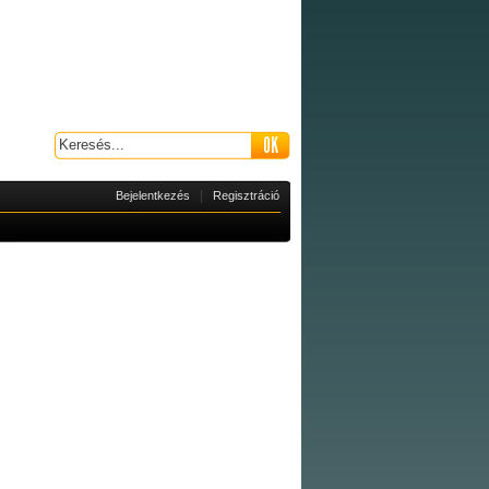
|
Bejelentkezés
Regisztráció