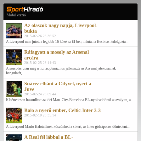
Mobil verzió
Az olaszok nagy napja, Liverpool-
bukta
2015-02-26 23:36:52
A Liverpool nem jutott a legjobb 16 közé az El-ben, miután a Besiktas ledolgozta...
Ráfagyott a mosoly az Arsenal
arcára
2015-02-25 23:14:43
A sorsolás után még a hurráoptimizmus jellemezte az Arsenal játékosainak
hangulatát,...
Suárez elbánt a Cityvel, nyert a
Juve
2015-02-24 23:09:44
Kísértetiesen hasonlított az idei Man. City-Barcelona BL-nyolcaddöntő a tavalyira, a...
Balo a nyerő ember, Celtic-Inter 3-3
2015-02-19 23:35:14
A Liverpool Mario Balotellinek köszönheti a sikert, az Inter gólzáporos döntetlent...
A Real fél lábbal a BL-