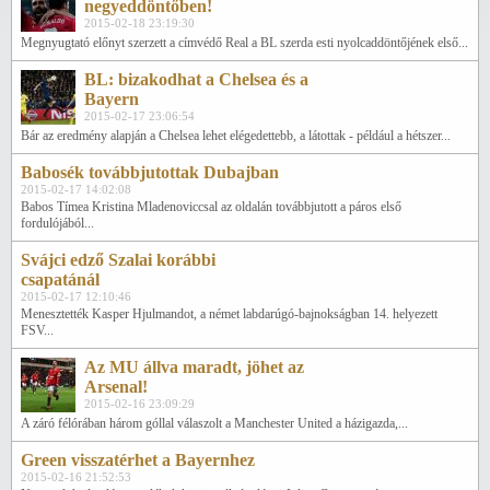
negyeddöntőben!
2015-02-18 23:19:30
Megnyugtató előnyt szerzett a címvédő Real a BL szerda esti nyolcaddöntőjének első...
BL: bizakodhat a Chelsea és a
Bayern
2015-02-17 23:06:54
Bár az eredmény alapján a Chelsea lehet elégedettebb, a látottak - például a hétszer...
Babosék továbbjutottak Dubajban
2015-02-17 14:02:08
Babos Tímea Kristina Mladenoviccsal az oldalán továbbjutott a páros első
fordulójából...
Svájci edző Szalai korábbi
csapatánál
2015-02-17 12:10:46
Menesztették Kasper Hjulmandot, a német labdarúgó-bajnokságban 14. helyezett
FSV...
Az MU állva maradt, jöhet az
Arsenal!
2015-02-16 23:09:29
A záró félórában három góllal válaszolt a Manchester United a házigazda,...
Green visszatérhet a Bayernhez
2015-02-16 21:52:53