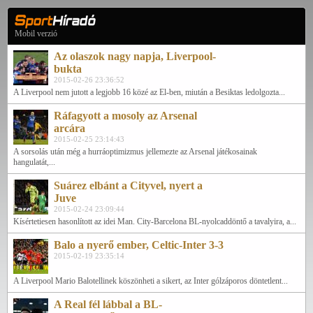
Mobil verzió
Az olaszok nagy napja, Liverpool-
bukta
2015-02-26 23:36:52
A Liverpool nem jutott a legjobb 16 közé az El-ben, miután a Besiktas ledolgozta...
Ráfagyott a mosoly az Arsenal
arcára
2015-02-25 23:14:43
A sorsolás után még a hurráoptimizmus jellemezte az Arsenal játékosainak
hangulatát,...
Suárez elbánt a Cityvel, nyert a
Juve
2015-02-24 23:09:44
Kísértetiesen hasonlított az idei Man. City-Barcelona BL-nyolcaddöntő a tavalyira, a...
Balo a nyerő ember, Celtic-Inter 3-3
2015-02-19 23:35:14
A Liverpool Mario Balotellinek köszönheti a sikert, az Inter gólzáporos döntetlent...
A Real fél lábbal a BL-