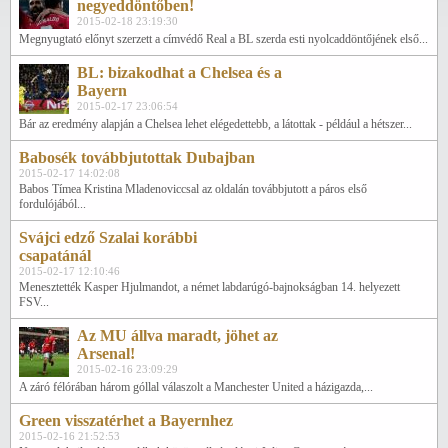
negyeddöntőben!
2015-02-18 23:19:30
Megnyugtató előnyt szerzett a címvédő Real a BL szerda esti nyolcaddöntőjének első...
BL: bizakodhat a Chelsea és a
Bayern
2015-02-17 23:06:54
Bár az eredmény alapján a Chelsea lehet elégedettebb, a látottak - például a hétszer...
Babosék továbbjutottak Dubajban
2015-02-17 14:02:08
Babos Tímea Kristina Mladenoviccsal az oldalán továbbjutott a páros első
fordulójából...
Svájci edző Szalai korábbi
csapatánál
2015-02-17 12:10:46
Menesztették Kasper Hjulmandot, a német labdarúgó-bajnokságban 14. helyezett
FSV...
Az MU állva maradt, jöhet az
Arsenal!
2015-02-16 23:09:29
A záró félórában három góllal válaszolt a Manchester United a házigazda,...
Green visszatérhet a Bayernhez
2015-02-16 21:52:53