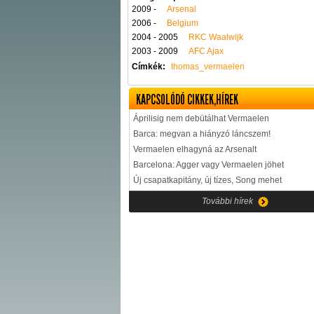
2009 -
Arsenal
2006 -
Belgium
2004 - 2005
RKC Waalwijk
2003 - 2009
AFC Ajax
Címkék:
thomas_vermaelen
KAPCSOLÓDÓ CIKKEK,HÍREK
Áprilisig nem debütálhat Vermaelen
Barca: megvan a hiányzó láncszem!
Vermaelen elhagyná az Arsenalt
Barcelona: Agger vagy Vermaelen jöhet
Új csapatkapitány, új tízes, Song mehet
További hírek