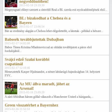
negyeddöntőben!
2015-02-18 23:19:30
Megnyugtató előnyt szerzett a címvédő Real a BL szerda esti nyolcaddöntőjének első...
BL: bizakodhat a Chelsea és a
Bayern
2015-02-17 23:06:54
Bár az eredmény alapján a Chelsea lehet elégedettebb, a látottak - például a hétszer...
Babosék továbbjutottak Dubajban
2015-02-17 14:02:08
Babos Tímea Kristina Mladenoviccsal az oldalán továbbjutott a páros első
fordulójából...
Svájci edző Szalai korábbi
csapatánál
2015-02-17 12:10:46
Menesztették Kasper Hjulmandot, a német labdarúgó-bajnokságban 14. helyezett
FSV...
Az MU állva maradt, jöhet az
Arsenal!
2015-02-16 23:09:29
A záró félórában három góllal válaszolt a Manchester United a házigazda,...
Green visszatérhet a Bayernhez
2015-02-16 21:52:53