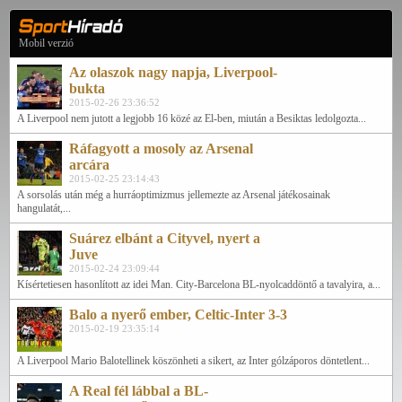
Mobil verzió
Az olaszok nagy napja, Liverpool-
bukta
2015-02-26 23:36:52
A Liverpool nem jutott a legjobb 16 közé az El-ben, miután a Besiktas ledolgozta...
Ráfagyott a mosoly az Arsenal
arcára
2015-02-25 23:14:43
A sorsolás után még a hurráoptimizmus jellemezte az Arsenal játékosainak
hangulatát,...
Suárez elbánt a Cityvel, nyert a
Juve
2015-02-24 23:09:44
Kísértetiesen hasonlított az idei Man. City-Barcelona BL-nyolcaddöntő a tavalyira, a...
Balo a nyerő ember, Celtic-Inter 3-3
2015-02-19 23:35:14
A Liverpool Mario Balotellinek köszönheti a sikert, az Inter gólzáporos döntetlent...
A Real fél lábbal a BL-