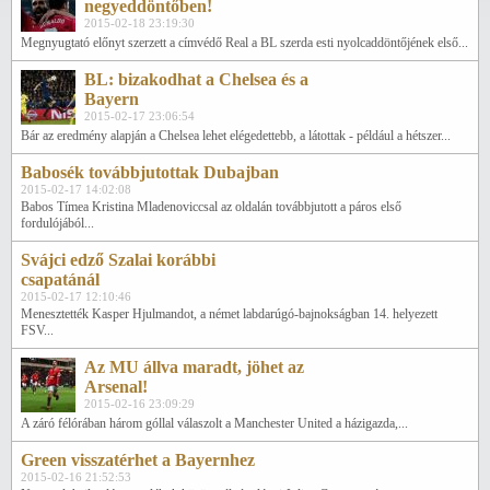
negyeddöntőben!
2015-02-18 23:19:30
Megnyugtató előnyt szerzett a címvédő Real a BL szerda esti nyolcaddöntőjének első...
BL: bizakodhat a Chelsea és a
Bayern
2015-02-17 23:06:54
Bár az eredmény alapján a Chelsea lehet elégedettebb, a látottak - például a hétszer...
Babosék továbbjutottak Dubajban
2015-02-17 14:02:08
Babos Tímea Kristina Mladenoviccsal az oldalán továbbjutott a páros első
fordulójából...
Svájci edző Szalai korábbi
csapatánál
2015-02-17 12:10:46
Menesztették Kasper Hjulmandot, a német labdarúgó-bajnokságban 14. helyezett
FSV...
Az MU állva maradt, jöhet az
Arsenal!
2015-02-16 23:09:29
A záró félórában három góllal válaszolt a Manchester United a házigazda,...
Green visszatérhet a Bayernhez
2015-02-16 21:52:53