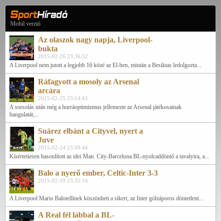
Mobil verzió
Az olaszok nagy napja, Liverpool-
bukta
2015-02-26 23:36:52
A Liverpool nem jutott a legjobb 16 közé az El-ben, miután a Besiktas ledolgozta...
Ráfagyott a mosoly az Arsenal
arcára
2015-02-25 23:14:43
A sorsolás után még a hurráoptimizmus jellemezte az Arsenal játékosainak
hangulatát,...
Suárez elbánt a Cityvel, nyert a
Juve
2015-02-24 23:09:44
Kísértetiesen hasonlított az idei Man. City-Barcelona BL-nyolcaddöntő a tavalyira, a...
Balo a nyerő ember, Celtic-Inter 3-3
2015-02-19 23:35:14
A Liverpool Mario Balotellinek köszönheti a sikert, az Inter gólzáporos döntetlent...
A Real fél lábbal a BL-