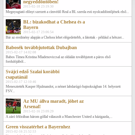
negyeddöntőben!
2015-02-18 23:19:30
Megnyugtató előnyt szerzett a címvédő Real a BL szerda esti nyolcaddöntőjének első...
BL: bizakodhat a Chelsea és a
Bayern
2015-02-17 23:06:54
Bár az eredmény alapján a Chelsea lehet elégedettebb, a látottak - például a hétszer...
Babosék továbbjutottak Dubajban
2015-02-17 14:02:08
Babos Tímea Kristina Mladenoviccsal az oldalán továbbjutott a páros első
fordulójából...
Svájci edző Szalai korábbi
csapatánál
2015-02-17 12:10:46
Menesztették Kasper Hjulmandot, a német labdarúgó-bajnokságban 14. helyezett
FSV...
Az MU állva maradt, jöhet az
Arsenal!
2015-02-16 23:09:29
A záró félórában három góllal válaszolt a Manchester United a házigazda,...
Green visszatérhet a Bayernhez
2015-02-16 21:52:53