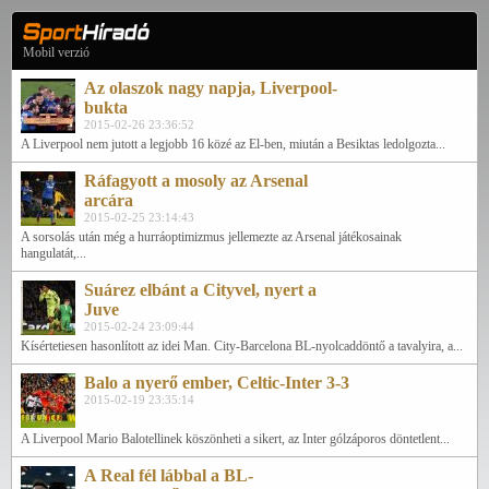
Mobil verzió
Az olaszok nagy napja, Liverpool-
bukta
2015-02-26 23:36:52
A Liverpool nem jutott a legjobb 16 közé az El-ben, miután a Besiktas ledolgozta...
Ráfagyott a mosoly az Arsenal
arcára
2015-02-25 23:14:43
A sorsolás után még a hurráoptimizmus jellemezte az Arsenal játékosainak
hangulatát,...
Suárez elbánt a Cityvel, nyert a
Juve
2015-02-24 23:09:44
Kísértetiesen hasonlított az idei Man. City-Barcelona BL-nyolcaddöntő a tavalyira, a...
Balo a nyerő ember, Celtic-Inter 3-3
2015-02-19 23:35:14
A Liverpool Mario Balotellinek köszönheti a sikert, az Inter gólzáporos döntetlent...
A Real fél lábbal a BL-