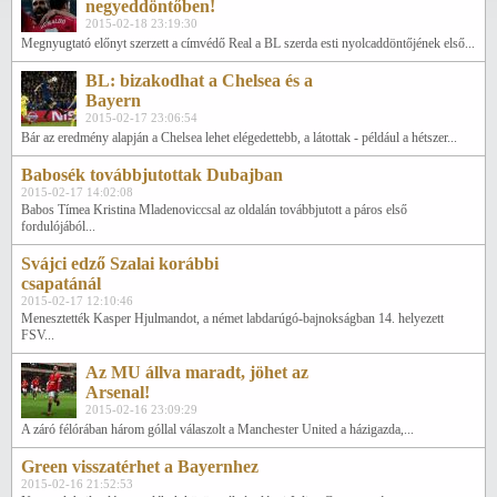
negyeddöntőben!
2015-02-18 23:19:30
Megnyugtató előnyt szerzett a címvédő Real a BL szerda esti nyolcaddöntőjének első...
BL: bizakodhat a Chelsea és a
Bayern
2015-02-17 23:06:54
Bár az eredmény alapján a Chelsea lehet elégedettebb, a látottak - például a hétszer...
Babosék továbbjutottak Dubajban
2015-02-17 14:02:08
Babos Tímea Kristina Mladenoviccsal az oldalán továbbjutott a páros első
fordulójából...
Svájci edző Szalai korábbi
csapatánál
2015-02-17 12:10:46
Menesztették Kasper Hjulmandot, a német labdarúgó-bajnokságban 14. helyezett
FSV...
Az MU állva maradt, jöhet az
Arsenal!
2015-02-16 23:09:29
A záró félórában három góllal válaszolt a Manchester United a házigazda,...
Green visszatérhet a Bayernhez
2015-02-16 21:52:53