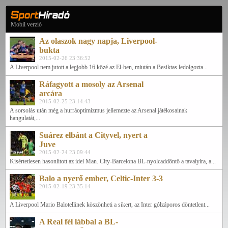
Mobil verzió
Az olaszok nagy napja, Liverpool-
bukta
2015-02-26 23:36:52
A Liverpool nem jutott a legjobb 16 közé az El-ben, miután a Besiktas ledolgozta...
Ráfagyott a mosoly az Arsenal
arcára
2015-02-25 23:14:43
A sorsolás után még a hurráoptimizmus jellemezte az Arsenal játékosainak
hangulatát,...
Suárez elbánt a Cityvel, nyert a
Juve
2015-02-24 23:09:44
Kísértetiesen hasonlított az idei Man. City-Barcelona BL-nyolcaddöntő a tavalyira, a...
Balo a nyerő ember, Celtic-Inter 3-3
2015-02-19 23:35:14
A Liverpool Mario Balotellinek köszönheti a sikert, az Inter gólzáporos döntetlent...
A Real fél lábbal a BL-