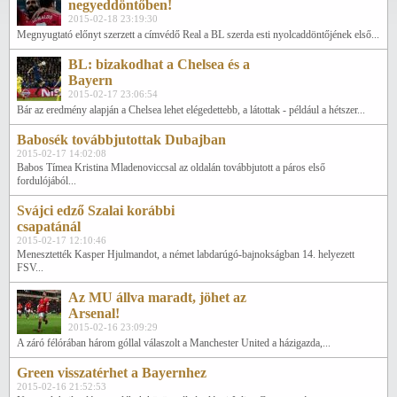
negyeddöntőben!
2015-02-18 23:19:30
Megnyugtató előnyt szerzett a címvédő Real a BL szerda esti nyolcaddöntőjének első...
BL: bizakodhat a Chelsea és a
Bayern
2015-02-17 23:06:54
Bár az eredmény alapján a Chelsea lehet elégedettebb, a látottak - például a hétszer...
Babosék továbbjutottak Dubajban
2015-02-17 14:02:08
Babos Tímea Kristina Mladenoviccsal az oldalán továbbjutott a páros első
fordulójából...
Svájci edző Szalai korábbi
csapatánál
2015-02-17 12:10:46
Menesztették Kasper Hjulmandot, a német labdarúgó-bajnokságban 14. helyezett
FSV...
Az MU állva maradt, jöhet az
Arsenal!
2015-02-16 23:09:29
A záró félórában három góllal válaszolt a Manchester United a házigazda,...
Green visszatérhet a Bayernhez
2015-02-16 21:52:53