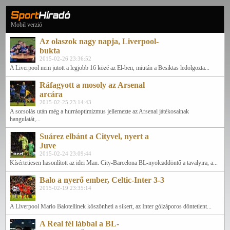
Mobil verzió
Az olaszok nagy napja, Liverpool-
bukta
2015-02-26 23:36:52
A Liverpool nem jutott a legjobb 16 közé az El-ben, miután a Besiktas ledolgozta...
Ráfagyott a mosoly az Arsenal
arcára
2015-02-25 23:14:43
A sorsolás után még a hurráoptimizmus jellemezte az Arsenal játékosainak
hangulatát,...
Suárez elbánt a Cityvel, nyert a
Juve
2015-02-24 23:09:44
Kísértetiesen hasonlított az idei Man. City-Barcelona BL-nyolcaddöntő a tavalyira, a...
Balo a nyerő ember, Celtic-Inter 3-3
2015-02-19 23:35:14
A Liverpool Mario Balotellinek köszönheti a sikert, az Inter gólzáporos döntetlent...
A Real fél lábbal a BL-