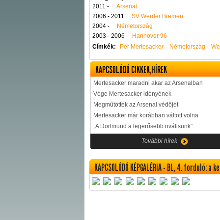
2011 -
Arsenal
2006 - 2011
SV Werder Bremen
2004 -
Németország
2003 - 2006
Hannover 96
Címkék:
Per Mertesacker
Németország
We
KAPCSOLÓDÓ CIKKEK,HÍREK
Mertesacker maradni akar az Arsenalban
Vége Mertesacker idényének
Megműtötték az Arsenal védőjét
Mertesacker már korábban váltott volna
„A Dortmund a legerősebb riválisunk”
További hírek
KAPCSOLÓDÓ KÉPGALÉRIA - BL, 4. forduló: a ke