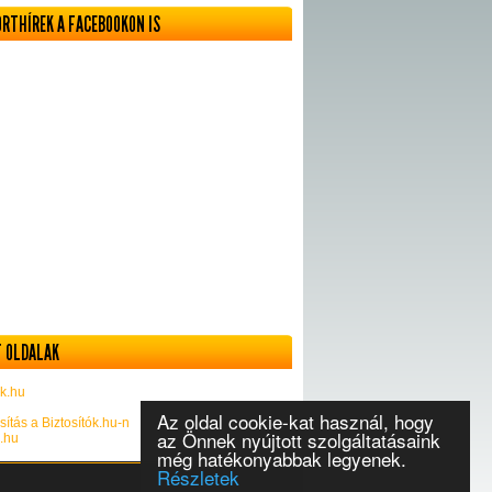
ORTHÍREK A FACEBOOKON IS
 OLDALAK
k.hu
Az oldal cookie-kat használ, hogy
sítás a Biztosítók.hu-n
az Önnek nyújtott szolgáltatásaink
k.hu
még hatékonyabbak legyenek.
Részletek