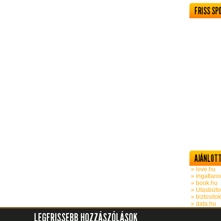
FRISS SP
AJÁNLOTT
» love.hu
» ingatlano
» book.hu
» Utasbizto
» biztosito
» data.hu
LEGFRISSEBB HOZZÁSZÓLÁSOK