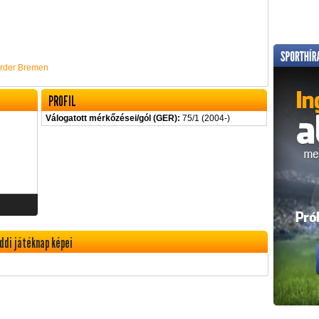
rder Bremen
PROFIL
Válogatott mérkőzései/gól (GER):
75/1 (2004-)
ddi játéknap képei