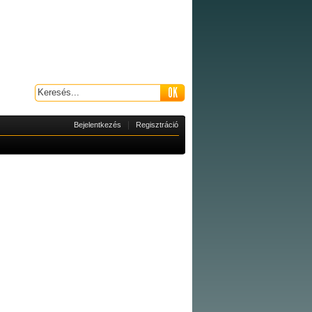
|
Bejelentkezés
Regisztráció