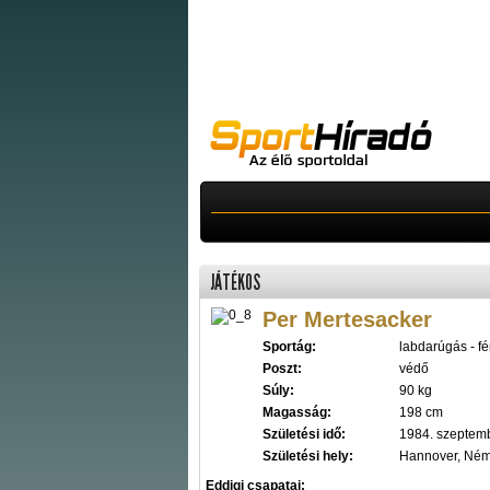
JÁTÉKOS
Per Mertesacker
Sportág:
labdarúgás - fér
Poszt:
védő
Súly:
90 kg
Magasság:
198 cm
Születési idő:
1984. szeptemb
Születési hely:
Hannover, Ném
Eddigi csapatai: