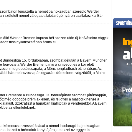
gy szombaton leigazolta a német bajnokságban szereplő Werder
 született német válogatott labdarúgó nyáron csatlakozik a BL-
n álló Werder Bremen kapusa hét szezon után új kihívásokra vágyik,
adott friss nyilatkozatában árulta el.
et Bundesliga 15. fordulójában, szombat délután a Bayern München
e legyőzte a Werder Brement, míg a címvédő, és a kör előtt
 a szezon meglepetéscsapata, a Mönchengladbach otthonában. Az
ovábbi három összecsapás egyaránt döntetlenre végződött, a Mainz
er Bremenre a Bundesliga 13. fordulójának szombati játéknapján,
lőtt még dobogós brémiak ellen, és feljöttek a második helyre a
alakult, Szokratiszt a hajrában kiállították a vendégektől. A Bayern
t be az ellenfeleknek.
ta kétmeccses vesszőfutását a német labdarúgó-bajnokságban.
ntot hozott a brémaiak konyhájára, de ezzel az eggyel is