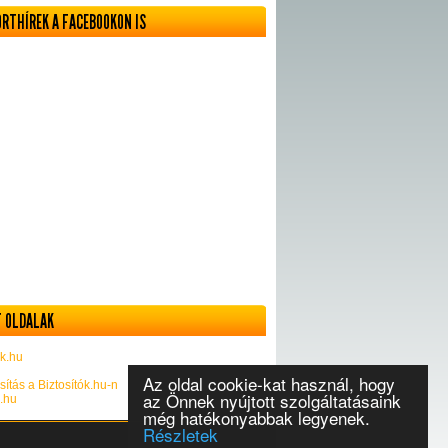
ORTHÍREK A FACEBOOKON IS
 OLDALAK
k.hu
Az oldal cookie-kat használ, hogy
sítás a Biztosítók.hu-n
az Önnek nyújtott szolgáltatásaink
k.hu
még hatékonyabbak legyenek.
Részletek