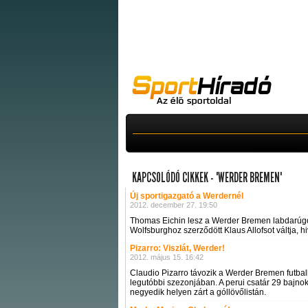
KAPCSOLÓDÓ CIKKEK - "WERDER BREMEN"
Új sportigazgató a Werdernél
2012. december 27. 19:50
Thomas Eichin lesz a Werder Bremen labdarúgókl
Wolfsburghoz szerződött Klaus Allofsot váltja, h
Pizarro: Viszlát, Werder!
2012. május 15. 16:42
Claudio Pizarro távozik a Werder Bremen futba
legutóbbi szezonjában. A perui csatár 29 bajnoki
negyedik helyen zárt a góllövőlistán.