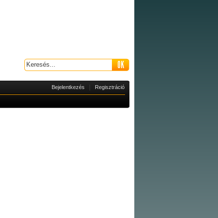
|
Bejelentkezés
Regisztráció