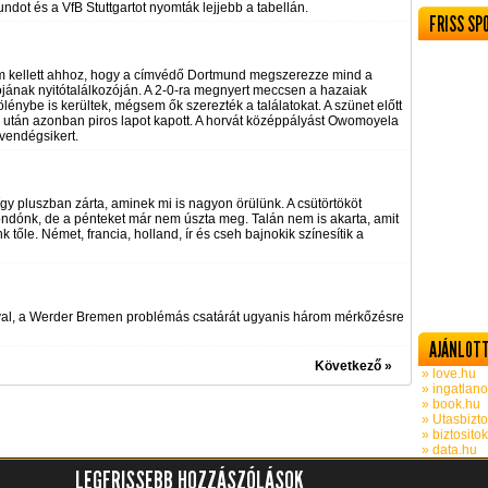
dot és a VfB Stuttgartot nyomták lejjebb a tabellán.
FRISS SP
em kellett ahhoz, hogy a címvédő Dortmund megszerezze mind a
jának nyitótalálkozóján. A 2-0-ra megnyert meccsen a hazaiak
 fölénybe is kerültek, mégsem ők szerezték a találatokat. A szünet előtt
lás után azonban piros lapot kapott. A horvát középpályást Owomoyela
 vendégsikert.
gy pluszban zárta, aminek mi is nagyon örülünk. A csütörtököt
ndónk, de a pénteket már nem úszta meg. Talán nem is akarta, amit
 tőle. Német, francia, holland, ír és cseh bajnokik színesítik a
sával, a Werder Bremen problémás csatárát ugyanis három mérkőzésre
AJÁNLOTT
Következő »
» love.hu
» ingatlano
» book.hu
» Utasbizto
» biztosito
» data.hu
LEGFRISSEBB HOZZÁSZÓLÁSOK