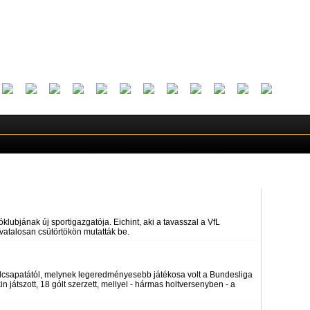
ubjának új sportigazgatója. Eichint, aki a tavasszal a VfL
ivatalosan csütörtökön mutatták be.
llcsapatától, melynek legeredményesebb játékosa volt a Bundesliga
n játszott, 18 gólt szerzett, mellyel - hármas holtversenyben - a