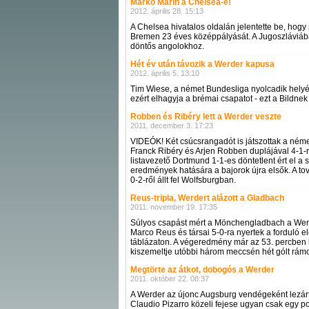
Marko Marin a Chelsea-é!
2012. április 28. 15:13
A Chelsea hivatalos oldalán jelentette be, ho
Bremen 23 éves középpályását. A Jugoszláviában
döntős angolokhoz.
Hét év után távozik a Werder kapusa
2012. április 5. 13:10
Tim Wiese, a német Bundesliga nyolcadik helyé
ezért elhagyja a brémai csapatot - ezt a Bildnek 
Robben és Ribéry lett a Werder veszte
2011. december 3. 17:23
VIDEÓK! Két csúcsrangadót is játszottak a ném
Franck Ribéry és Arjen Robben duplájával 4-1-r
listavezető Dortmund 1-1-es döntetlent ért el
eredmények hatására a bajorok újra elsők. A t
0-2-ről állt fel Wolfsburgban.
Reus-tripla, Werdert alázott a Gladbach
2011. november 19. 17:35
Súlyos csapást mért a Mönchengladbach a Werd
Marco Reus és társai 5-0-ra nyertek a forduló e
táblázaton. A végeredmény már az 53. percben ki
kiszemeltje utóbbi három meccsén hét gólt rámol
Megtörte az átkot, dobogós a Werder
2011. október 22. 08:37
A Werder az újonc Augsburg vendégeként lezár
Claudio Pizarro közeli fejese ugyan csak egy po