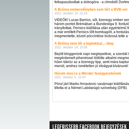
felkapaszkodtak a dobogóra - a címvédő Dortmun
A Bréma emberelőnyben sem bírt a BVB-vel
2011. október 14. 22:24
VIDEÓK! Lucas Barrios, sőt, tizenegy ember s
három pontot Brémában a Bundesliga 9. forduló
irányítottak, Perisics kiállítása után egyértelmű
a már említett Perisics lőtt bombagólt, a fordu
megmentette, közeli pöccintése biztossá tette a
A Bréma nem bír a bajnokkal...- blog
2011. október 14. 15:06
Bejött bloggerünk napi meglepetése, a szerdát í
megérdemelt pihenéssel töltötte alkalmi megmo
hűen tükröz az a tizenegy tipp, amit mára kaptunk
menüt, amihez ismételten jó étvágyat kívánunk!
Három meccs a Werder fenegyerekének
2011. október 5. 15:43
Pórul járt Marko Arnautovic vasárnapi kiállítá
tiltotta el a Német Labdarúgó-szövetség (DFB).
LEGFRISSEBB FACEBOOK BEJEGYZÉSEK