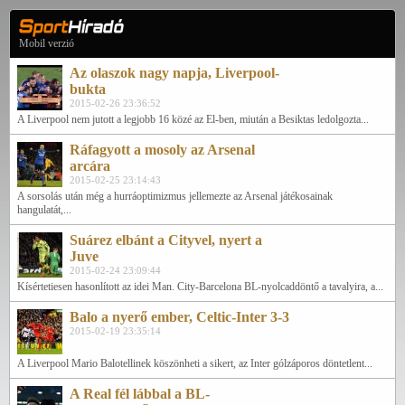
Mobil verzió
Az olaszok nagy napja, Liverpool-
bukta
2015-02-26 23:36:52
A Liverpool nem jutott a legjobb 16 közé az El-ben, miután a Besiktas ledolgozta...
Ráfagyott a mosoly az Arsenal
arcára
2015-02-25 23:14:43
A sorsolás után még a hurráoptimizmus jellemezte az Arsenal játékosainak
hangulatát,...
Suárez elbánt a Cityvel, nyert a
Juve
2015-02-24 23:09:44
Kísértetiesen hasonlított az idei Man. City-Barcelona BL-nyolcaddöntő a tavalyira, a...
Balo a nyerő ember, Celtic-Inter 3-3
2015-02-19 23:35:14
A Liverpool Mario Balotellinek köszönheti a sikert, az Inter gólzáporos döntetlent...
A Real fél lábbal a BL-