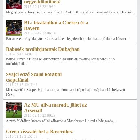
negyeddöntőben!
2015-02-18 23:19:30
Megnyugtató előnyt szerzett a címvédő Real a BL szerda esti nyolcaddöntőjének első...
BL: bizakodhat a Chelsea és a
Bayern
2015-02-17 23:06:54
Bár az eredmény alapján a Chelsea lehet elégedettebb, a látottak - például a hétszer...
Babosék továbbjutottak Dubajban
2015-02-17 14:02:08
Babos Tímea Kristina Mladenoviccsal az oldalán továbbjutott a páros első
fordulójából...
Svájci edző Szalai korábbi
csapatánál
2015-02-17 12:10:46
Menesztették Kasper Hjulmandot, a német labdarúgó-bajnokságban 14. helyezett
FSV...
Az MU állva maradt, jöhet az
Arsenal!
2015-02-16 23:09:29
A záró félórában három góllal válaszolt a Manchester United a házigazda,...
Green visszatérhet a Bayernhez
2015-02-16 21:52:53