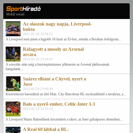
Mobil verzió
Az olaszok nagy napja, Liverpool-
bukta
2015-02-26 23:36:52
A Liverpool nem jutott a legjobb 16 közé az El-ben, miután a Besiktas ledolgozta...
Ráfagyott a mosoly az Arsenal
arcára
2015-02-25 23:14:43
A sorsolás után még a hurráoptimizmus jellemezte az Arsenal játékosainak
hangulatát,...
Suárez elbánt a Cityvel, nyert a
Juve
2015-02-24 23:09:44
Kísértetiesen hasonlított az idei Man. City-Barcelona BL-nyolcaddöntő a tavalyira, a...
Balo a nyerő ember, Celtic-Inter 3-3
2015-02-19 23:35:14
A Liverpool Mario Balotellinek köszönheti a sikert, az Inter gólzáporos döntetlent...
A Real fél lábbal a BL-