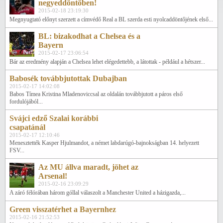
negyeddöntőben!
2015-02-18 23:19:30
Megnyugtató előnyt szerzett a címvédő Real a BL szerda esti nyolcaddöntőjének első...
BL: bizakodhat a Chelsea és a
Bayern
2015-02-17 23:06:54
Bár az eredmény alapján a Chelsea lehet elégedettebb, a látottak - például a hétszer...
Babosék továbbjutottak Dubajban
2015-02-17 14:02:08
Babos Tímea Kristina Mladenoviccsal az oldalán továbbjutott a páros első
fordulójából...
Svájci edző Szalai korábbi
csapatánál
2015-02-17 12:10:46
Menesztették Kasper Hjulmandot, a német labdarúgó-bajnokságban 14. helyezett
FSV...
Az MU állva maradt, jöhet az
Arsenal!
2015-02-16 23:09:29
A záró félórában három góllal válaszolt a Manchester United a házigazda,...
Green visszatérhet a Bayernhez
2015-02-16 21:52:53