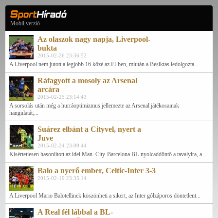
Mobil verzió
Az olaszok nagy napja, Liverpool-
bukta
2015-02-26 23:36:52
A Liverpool nem jutott a legjobb 16 közé az El-ben, miután a Besiktas ledolgozta...
Ráfagyott a mosoly az Arsenal
arcára
2015-02-25 23:14:43
A sorsolás után még a hurráoptimizmus jellemezte az Arsenal játékosainak
hangulatát,...
Suárez elbánt a Cityvel, nyert a
Juve
2015-02-24 23:09:44
Kísértetiesen hasonlított az idei Man. City-Barcelona BL-nyolcaddöntő a tavalyira, a...
Balo a nyerő ember, Celtic-Inter 3-3
2015-02-19 23:35:14
A Liverpool Mario Balotellinek köszönheti a sikert, az Inter gólzáporos döntetlent...
A Real fél lábbal a BL-