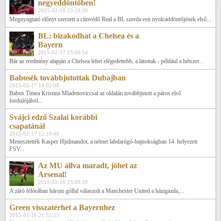
negyeddöntőben!
2015-02-18 23:19:30
Megnyugtató előnyt szerzett a címvédő Real a BL szerda esti nyolcaddöntőjének első...
BL: bizakodhat a Chelsea és a
Bayern
2015-02-17 23:06:54
Bár az eredmény alapján a Chelsea lehet elégedettebb, a látottak - például a hétszer...
Babosék továbbjutottak Dubajban
2015-02-17 14:02:08
Babos Tímea Kristina Mladenoviccsal az oldalán továbbjutott a páros első
fordulójából...
Svájci edző Szalai korábbi
csapatánál
2015-02-17 12:10:46
Menesztették Kasper Hjulmandot, a német labdarúgó-bajnokságban 14. helyezett
FSV...
Az MU állva maradt, jöhet az
Arsenal!
2015-02-16 23:09:29
A záró félórában három góllal válaszolt a Manchester United a házigazda,...
Green visszatérhet a Bayernhez
2015-02-16 21:52:53