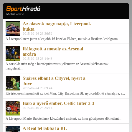
Mobil verzió
Az olaszok nagy napja, Liverpool-
bukta
2015-02-26 23:36:52
A Liverpool nem jutott a legjobb 16 közé az El-ben, miután a Besiktas ledolgozta...
Ráfagyott a mosoly az Arsenal
arcára
2015-02-25 23:14:43
A sorsolás után még a hurráoptimizmus jellemezte az Arsenal játékosainak
hangulatát,...
Suárez elbánt a Cityvel, nyert a
Juve
2015-02-24 23:09:44
Kísértetiesen hasonlított az idei Man. City-Barcelona BL-nyolcaddöntő a tavalyira, a...
Balo a nyerő ember, Celtic-Inter 3-3
2015-02-19 23:35:14
A Liverpool Mario Balotellinek köszönheti a sikert, az Inter gólzáporos döntetlent...
A Real fél lábbal a BL-