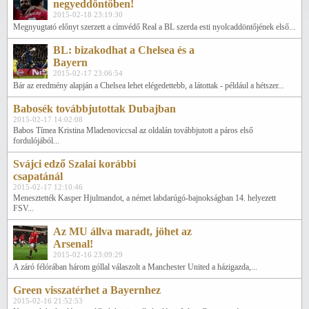
negyeddöntőben!
2015-02-18 23:19:30
Megnyugtató előnyt szerzett a címvédő Real a BL szerda esti nyolcaddöntőjének első...
BL: bizakodhat a Chelsea és a
Bayern
2015-02-17 23:06:54
Bár az eredmény alapján a Chelsea lehet elégedettebb, a látottak - például a hétszer...
Babosék továbbjutottak Dubajban
2015-02-17 14:02:08
Babos Tímea Kristina Mladenoviccsal az oldalán továbbjutott a páros első
fordulójából...
Svájci edző Szalai korábbi
csapatánál
2015-02-17 12:10:46
Menesztették Kasper Hjulmandot, a német labdarúgó-bajnokságban 14. helyezett
FSV...
Az MU állva maradt, jöhet az
Arsenal!
2015-02-16 23:09:29
A záró félórában három góllal válaszolt a Manchester United a házigazda,...
Green visszatérhet a Bayernhez
2015-02-16 21:52:53