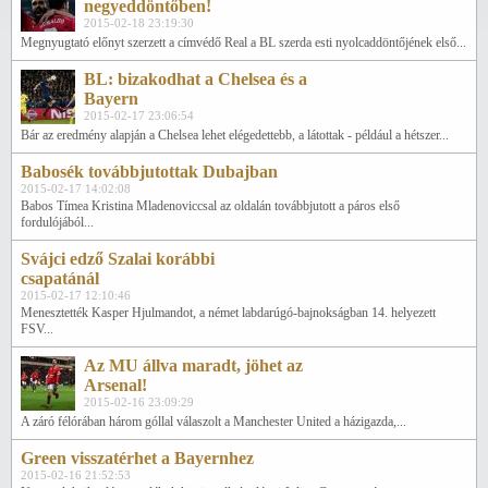
negyeddöntőben!
2015-02-18 23:19:30
Megnyugtató előnyt szerzett a címvédő Real a BL szerda esti nyolcaddöntőjének első...
BL: bizakodhat a Chelsea és a
Bayern
2015-02-17 23:06:54
Bár az eredmény alapján a Chelsea lehet elégedettebb, a látottak - például a hétszer...
Babosék továbbjutottak Dubajban
2015-02-17 14:02:08
Babos Tímea Kristina Mladenoviccsal az oldalán továbbjutott a páros első
fordulójából...
Svájci edző Szalai korábbi
csapatánál
2015-02-17 12:10:46
Menesztették Kasper Hjulmandot, a német labdarúgó-bajnokságban 14. helyezett
FSV...
Az MU állva maradt, jöhet az
Arsenal!
2015-02-16 23:09:29
A záró félórában három góllal válaszolt a Manchester United a házigazda,...
Green visszatérhet a Bayernhez
2015-02-16 21:52:53