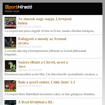
Mobil verzió
Az olaszok nagy napja, Liverpool-
bukta
2015-02-26 23:36:52
A Liverpool nem jutott a legjobb 16 közé az El-ben, miután a Besiktas ledolgozta...
Ráfagyott a mosoly az Arsenal
arcára
2015-02-25 23:14:43
A sorsolás után még a hurráoptimizmus jellemezte az Arsenal játékosainak
hangulatát,...
Suárez elbánt a Cityvel, nyert a
Juve
2015-02-24 23:09:44
Kísértetiesen hasonlított az idei Man. City-Barcelona BL-nyolcaddöntő a tavalyira, a...
Balo a nyerő ember, Celtic-Inter 3-3
2015-02-19 23:35:14
A Liverpool Mario Balotellinek köszönheti a sikert, az Inter gólzáporos döntetlent...
A Real fél lábbal a BL-