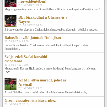
negyeddöntőben!
2015-02-18 23:19:30
Megnyugtató előnyt szerzett a címvédő Real a BL szerda esti nyolcaddöntőjének első...
BL: bizakodhat a Chelsea és a
Bayern
2015-02-17 23:06:54
Bár az eredmény alapján a Chelsea lehet elégedettebb, a látottak - például a hétszer...
Babosék továbbjutottak Dubajban
2015-02-17 14:02:08
Babos Tímea Kristina Mladenoviccsal az oldalán továbbjutott a páros első
fordulójából...
Svájci edző Szalai korábbi
csapatánál
2015-02-17 12:10:46
Menesztették Kasper Hjulmandot, a német labdarúgó-bajnokságban 14. helyezett
FSV...
Az MU állva maradt, jöhet az
Arsenal!
2015-02-16 23:09:29
A záró félórában három góllal válaszolt a Manchester United a házigazda,...
Green visszatérhet a Bayernhez
2015-02-16 21:52:53