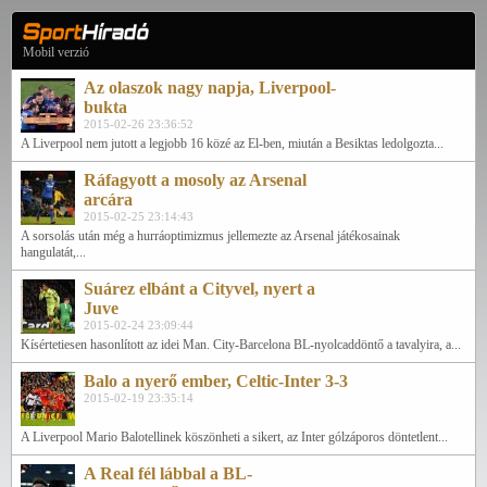
Mobil verzió
Az olaszok nagy napja, Liverpool-
bukta
2015-02-26 23:36:52
A Liverpool nem jutott a legjobb 16 közé az El-ben, miután a Besiktas ledolgozta...
Ráfagyott a mosoly az Arsenal
arcára
2015-02-25 23:14:43
A sorsolás után még a hurráoptimizmus jellemezte az Arsenal játékosainak
hangulatát,...
Suárez elbánt a Cityvel, nyert a
Juve
2015-02-24 23:09:44
Kísértetiesen hasonlított az idei Man. City-Barcelona BL-nyolcaddöntő a tavalyira, a...
Balo a nyerő ember, Celtic-Inter 3-3
2015-02-19 23:35:14
A Liverpool Mario Balotellinek köszönheti a sikert, az Inter gólzáporos döntetlent...
A Real fél lábbal a BL-