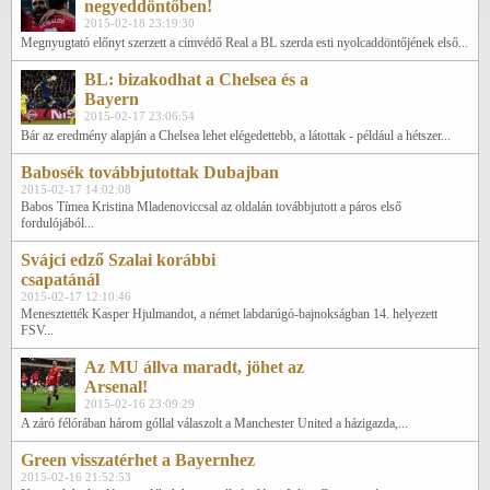
negyeddöntőben!
2015-02-18 23:19:30
Megnyugtató előnyt szerzett a címvédő Real a BL szerda esti nyolcaddöntőjének első...
BL: bizakodhat a Chelsea és a
Bayern
2015-02-17 23:06:54
Bár az eredmény alapján a Chelsea lehet elégedettebb, a látottak - például a hétszer...
Babosék továbbjutottak Dubajban
2015-02-17 14:02:08
Babos Tímea Kristina Mladenoviccsal az oldalán továbbjutott a páros első
fordulójából...
Svájci edző Szalai korábbi
csapatánál
2015-02-17 12:10:46
Menesztették Kasper Hjulmandot, a német labdarúgó-bajnokságban 14. helyezett
FSV...
Az MU állva maradt, jöhet az
Arsenal!
2015-02-16 23:09:29
A záró félórában három góllal válaszolt a Manchester United a házigazda,...
Green visszatérhet a Bayernhez
2015-02-16 21:52:53