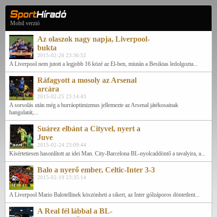
Mobil verzió
Az olaszok nagy napja, Liverpool-
bukta
2015-02-26 23:36:52
A Liverpool nem jutott a legjobb 16 közé az El-ben, miután a Besiktas ledolgozta...
Ráfagyott a mosoly az Arsenal
arcára
2015-02-25 23:14:43
A sorsolás után még a hurráoptimizmus jellemezte az Arsenal játékosainak
hangulatát,...
Suárez elbánt a Cityvel, nyert a
Juve
2015-02-24 23:09:44
Kísértetiesen hasonlított az idei Man. City-Barcelona BL-nyolcaddöntő a tavalyira, a...
Balo a nyerő ember, Celtic-Inter 3-3
2015-02-19 23:35:14
A Liverpool Mario Balotellinek köszönheti a sikert, az Inter gólzáporos döntetlent...
A Real fél lábbal a BL-