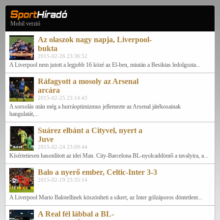
Mobil verzió
Az olaszok nagy napja, Liverpool-
bukta
2015-02-26 23:36:52
A Liverpool nem jutott a legjobb 16 közé az El-ben, miután a Besiktas ledolgozta...
Ráfagyott a mosoly az Arsenal
arcára
2015-02-25 23:14:43
A sorsolás után még a hurráoptimizmus jellemezte az Arsenal játékosainak
hangulatát,...
Suárez elbánt a Cityvel, nyert a
Juve
2015-02-24 23:09:44
Kísértetiesen hasonlított az idei Man. City-Barcelona BL-nyolcaddöntő a tavalyira, a...
Balo a nyerő ember, Celtic-Inter 3-3
2015-02-19 23:35:14
A Liverpool Mario Balotellinek köszönheti a sikert, az Inter gólzáporos döntetlent...
A Real fél lábbal a BL-