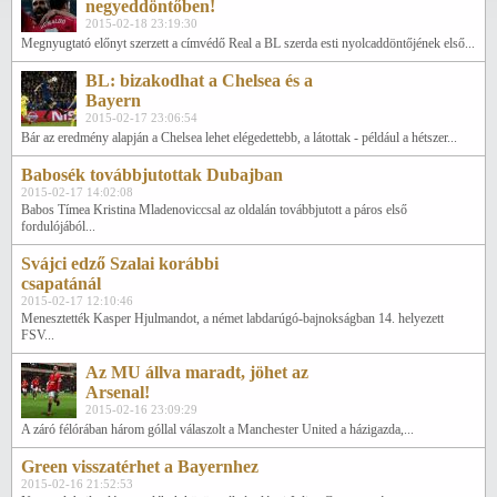
negyeddöntőben!
2015-02-18 23:19:30
Megnyugtató előnyt szerzett a címvédő Real a BL szerda esti nyolcaddöntőjének első...
BL: bizakodhat a Chelsea és a
Bayern
2015-02-17 23:06:54
Bár az eredmény alapján a Chelsea lehet elégedettebb, a látottak - például a hétszer...
Babosék továbbjutottak Dubajban
2015-02-17 14:02:08
Babos Tímea Kristina Mladenoviccsal az oldalán továbbjutott a páros első
fordulójából...
Svájci edző Szalai korábbi
csapatánál
2015-02-17 12:10:46
Menesztették Kasper Hjulmandot, a német labdarúgó-bajnokságban 14. helyezett
FSV...
Az MU állva maradt, jöhet az
Arsenal!
2015-02-16 23:09:29
A záró félórában három góllal válaszolt a Manchester United a házigazda,...
Green visszatérhet a Bayernhez
2015-02-16 21:52:53