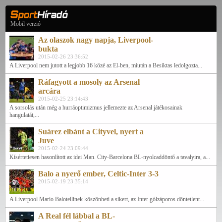
Mobil verzió
Az olaszok nagy napja, Liverpool-
bukta
2015-02-26 23:36:52
A Liverpool nem jutott a legjobb 16 közé az El-ben, miután a Besiktas ledolgozta...
Ráfagyott a mosoly az Arsenal
arcára
2015-02-25 23:14:43
A sorsolás után még a hurráoptimizmus jellemezte az Arsenal játékosainak
hangulatát,...
Suárez elbánt a Cityvel, nyert a
Juve
2015-02-24 23:09:44
Kísértetiesen hasonlított az idei Man. City-Barcelona BL-nyolcaddöntő a tavalyira, a...
Balo a nyerő ember, Celtic-Inter 3-3
2015-02-19 23:35:14
A Liverpool Mario Balotellinek köszönheti a sikert, az Inter gólzáporos döntetlent...
A Real fél lábbal a BL-