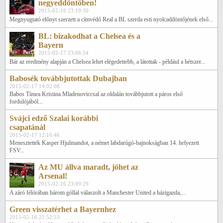
negyeddöntőben!
2015-02-18 23:19:30
Megnyugtató előnyt szerzett a címvédő Real a BL szerda esti nyolcaddöntőjének első...
BL: bizakodhat a Chelsea és a
Bayern
2015-02-17 23:06:54
Bár az eredmény alapján a Chelsea lehet elégedettebb, a látottak - például a hétszer...
Babosék továbbjutottak Dubajban
2015-02-17 14:02:08
Babos Tímea Kristina Mladenoviccsal az oldalán továbbjutott a páros első
fordulójából...
Svájci edző Szalai korábbi
csapatánál
2015-02-17 12:10:46
Menesztették Kasper Hjulmandot, a német labdarúgó-bajnokságban 14. helyezett
FSV...
Az MU állva maradt, jöhet az
Arsenal!
2015-02-16 23:09:29
A záró félórában három góllal válaszolt a Manchester United a házigazda,...
Green visszatérhet a Bayernhez
2015-02-16 21:52:53