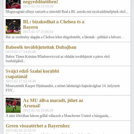
negyeddöntőben!
2015-02-18 23:19:30
Megnyugtató előnyt szerzett a címvédő Real a BL szerda esti nyolcaddöntőjének első...
BL: bizakodhat a Chelsea és a
Bayern
2015-02-17 23:06:54
Bár az eredmény alapján a Chelsea lehet elégedettebb, a látottak - például a hétszer...
Babosék továbbjutottak Dubajban
2015-02-17 14:02:08
Babos Tímea Kristina Mladenoviccsal az oldalán továbbjutott a páros első
fordulójából...
Svájci edző Szalai korábbi
csapatánál
2015-02-17 12:10:46
Menesztették Kasper Hjulmandot, a német labdarúgó-bajnokságban 14. helyezett
FSV...
Az MU állva maradt, jöhet az
Arsenal!
2015-02-16 23:09:29
A záró félórában három góllal válaszolt a Manchester United a házigazda,...
Green visszatérhet a Bayernhez
2015-02-16 21:52:53