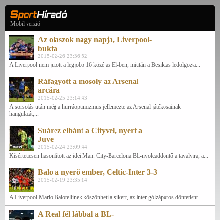
Mobil verzió
Az olaszok nagy napja, Liverpool-
bukta
2015-02-26 23:36:52
A Liverpool nem jutott a legjobb 16 közé az El-ben, miután a Besiktas ledolgozta...
Ráfagyott a mosoly az Arsenal
arcára
2015-02-25 23:14:43
A sorsolás után még a hurráoptimizmus jellemezte az Arsenal játékosainak
hangulatát,...
Suárez elbánt a Cityvel, nyert a
Juve
2015-02-24 23:09:44
Kísértetiesen hasonlított az idei Man. City-Barcelona BL-nyolcaddöntő a tavalyira, a...
Balo a nyerő ember, Celtic-Inter 3-3
2015-02-19 23:35:14
A Liverpool Mario Balotellinek köszönheti a sikert, az Inter gólzáporos döntetlent...
A Real fél lábbal a BL-