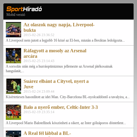
Mobil verzió
Az olaszok nagy napja, Liverpool-
bukta
2015-02-26 23:36:52
A Liverpool nem jutott a legjobb 16 közé az El-ben, miután a Besiktas ledolgozta...
Ráfagyott a mosoly az Arsenal
arcára
2015-02-25 23:14:43
A sorsolás után még a hurráoptimizmus jellemezte az Arsenal játékosainak
hangulatát,...
Suárez elbánt a Cityvel, nyert a
Juve
2015-02-24 23:09:44
Kísértetiesen hasonlított az idei Man. City-Barcelona BL-nyolcaddöntő a tavalyira, a...
Balo a nyerő ember, Celtic-Inter 3-3
2015-02-19 23:35:14
A Liverpool Mario Balotellinek köszönheti a sikert, az Inter gólzáporos döntetlent...
A Real fél lábbal a BL-