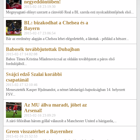
negyeddöntőben!
2015-02-18 23:19:30
Megnyugtató előnyt szerzett a címvédő Real a BL szerda esti nyolcaddöntőjének első...
BL: bizakodhat a Chelsea és a
Bayern
2015-02-17 23:06:54
Bár az eredmény alapján a Chelsea lehet elégedettebb, a látottak - például a hétszer...
Babosék továbbjutottak Dubajban
2015-02-17 14:02:08
Babos Tímea Kristina Mladenoviccsal az oldalán továbbjutott a páros első
fordulójából...
Svájci edző Szalai korábbi
csapatánál
2015-02-17 12:10:46
Menesztették Kasper Hjulmandot, a német labdarúgó-bajnokságban 14. helyezett
FSV...
Az MU állva maradt, jöhet az
Arsenal!
2015-02-16 23:09:29
A záró félórában három góllal válaszolt a Manchester United a házigazda,...
Green visszatérhet a Bayernhez
2015-02-16 21:52:53