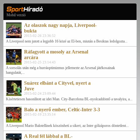
Mobil verzió
Az olaszok nagy napja, Liverpool-
bukta
2015-02-26 23:36:52
A Liverpool nem jutott a legjobb 16 közé az El-ben, miután a Besiktas ledolgozta...
Ráfagyott a mosoly az Arsenal
arcára
2015-02-25 23:14:43
A sorsolás után még a hurráoptimizmus jellemezte az Arsenal játékosainak
hangulatát,...
Suárez elbánt a Cityvel, nyert a
Juve
2015-02-24 23:09:44
Kísértetiesen hasonlított az idei Man. City-Barcelona BL-nyolcaddöntő a tavalyira, a...
Balo a nyerő ember, Celtic-Inter 3-3
2015-02-19 23:35:14
A Liverpool Mario Balotellinek köszönheti a sikert, az Inter gólzáporos döntetlent...
A Real fél lábbal a BL-