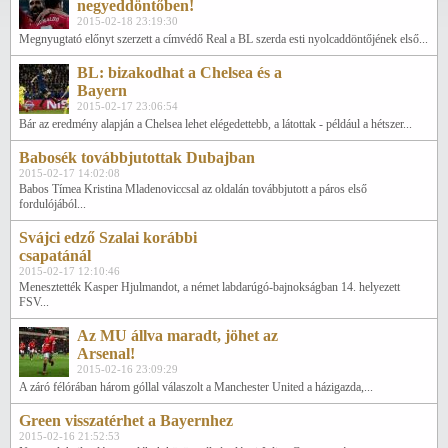
negyeddöntőben!
2015-02-18 23:19:30
Megnyugtató előnyt szerzett a címvédő Real a BL szerda esti nyolcaddöntőjének első...
BL: bizakodhat a Chelsea és a
Bayern
2015-02-17 23:06:54
Bár az eredmény alapján a Chelsea lehet elégedettebb, a látottak - például a hétszer...
Babosék továbbjutottak Dubajban
2015-02-17 14:02:08
Babos Tímea Kristina Mladenoviccsal az oldalán továbbjutott a páros első
fordulójából...
Svájci edző Szalai korábbi
csapatánál
2015-02-17 12:10:46
Menesztették Kasper Hjulmandot, a német labdarúgó-bajnokságban 14. helyezett
FSV...
Az MU állva maradt, jöhet az
Arsenal!
2015-02-16 23:09:29
A záró félórában három góllal válaszolt a Manchester United a házigazda,...
Green visszatérhet a Bayernhez
2015-02-16 21:52:53