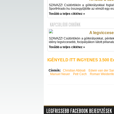
SZAVAZZ! Csütörtökön a gólkirályokkal foglal
SportHirado.hu összegyűjtötte az elmúlt egy eszt
Tovább a teljes cikkhez »
KAPCSOLÓDÓ CIKKÜNK
A legviccese
SZAVAZZ! Csütörtökön a gólkirályokkal, pénte
idény legviccesebb, focipályákon látott pillanata
Tovább a teljes cikkhez »
IGÉNYELD ITT INGYENES 3.500 Eu
Címkék:
Christian Abbiati
Edwin van der Sar
Manuel Neuer
Petr Cech
Roman Weidenfel
LEGFRISSEBB FACEBOOK BEJEGYZÉSEK