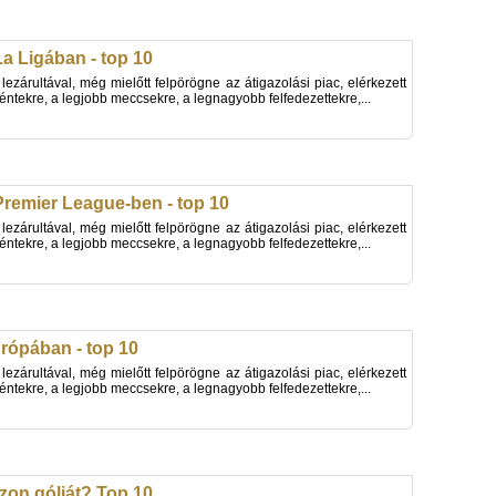
La Ligában - top 10
 lezárultával, még mielőtt felpörögne az átigazolási piac, elérkezett
téntekre, a legjobb meccsekre, a legnagyobb felfedezettekre,...
 Premier League-ben - top 10
 lezárultával, még mielőtt felpörögne az átigazolási piac, elérkezett
téntekre, a legjobb meccsekre, a legnagyobb felfedezettekre,...
urópában - top 10
 lezárultával, még mielőtt felpörögne az átigazolási piac, elérkezett
téntekre, a legjobb meccsekre, a legnagyobb felfedezettekre,...
ezon gólját? Top 10