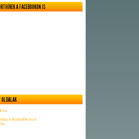
ORTHÍREK A FACEBOOKON IS
 OLDALAK
k.hu
sítás a Biztosítók.hu-n
k.hu