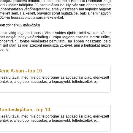
bellájára pillantva feltűnik, az mindenképp a Borussia Dortmund 22(!)
odik Mainz hálójába 39-szer találtak be. Nyilván van ebben szerepe
obbanthatatlan védőnégyesnek, amely összesen hat bajnokit hagyott
mellett sem. Ha kellett, bravúrok sorát mutatta be, bakija nem nagyon
014-ig hosszabbított a sárga-feketékkel.
ott gól nélküli mérkőzés)
s a világ legjobb kapusa, Victor Valdes újabb stabil szezont zárt le
er dolgát, hogy valószínűleg Európa legjobb csapata focizik előtte,
koncentrálni, fontos védéseket bemutatni, ha éppen hosszabb ideig
 gól után az idei szezont megúszta 21-gyel, ami a topligákat nézve
rdeme.
Serie A-ban - top 10
 lezárultával, még mielőtt felpörögne az átigazolási piac, elérkezett
téntekre, a legjobb meccsekre, a legnagyobb felfedezettekre,...
 Bundesligában - top 10
 lezárultával, még mielőtt felpörögne az átigazolási piac, elérkezett
téntekre, a legjobb meccsekre, a legnagyobb felfedezettekre,...