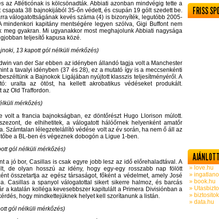
s az Atléticónak is kölcsönadták. Abbiati azonban mindvégig tette a
FRISS SP
csapata 38 bajnokijából 35-őn védett, és csupán 19 gólt szedett be.
rra válogatottságának kevés száma (4) is bizonyíték, legutóbb 2005-
 mindenkori kapitány mentségére legyen szólva, Gigi Buffont nem
ák meg gyakran. Mi ugyanakkor most meghajolunk Abbiati nagysága
legjobban teljesítő kapusa közé.
noki, 13 kapott gól nélküli mérkőzés)
Edwin van der Sar ebben az idényben állandó tagja volt a Manchester
mint a tavalyi idényben (37 és 28), ez a mutató így is a meccsenkénti
beszéltünk a Bajnokok Ligájában nyújtott klasszis teljesítményéről. A
ó: uralta az ötöst, ha kellett akrobatikus védéseket produkált.
 az Old Traffordon.
nélküli mérkőzés)
 volt a francia bajnokságban, ez döntőrészt Hugo Llorison múlott.
zont, de elhihetitek, a válogatott hálóőrnek helyenként amatőr
. Számtalan lélegzetelállító védése volt az év során, ha nem ő áll az
ntőbe a BL-ben és végeznek dobogón a Ligue 1-ben.
ott gól nélküli mérkőzés)
AJÁNLOTT
 a jó bor, Casillas is csak egyre jobb lesz az idő előrehaladtával. A
» love.hu
lt, de olyan hosszú az idény, hogy egy-egy rosszabb nap fölött
» ingatlano
ént összetartja az egész társaságot, főként a védelmet, amely José
» book.hu
. Casillas a spanyol válogatottal sikert sikerre halmoz, és barcás
» Utasbizto
Bár a katalán kolléga kevesebbszer kapitulált a Primera Divisiónban a
» biztosito
érdés, hogy mindkettejüknek helyet kell szorítanunk a listán.
» data.hu
ott gól nélküli mérkőzés)