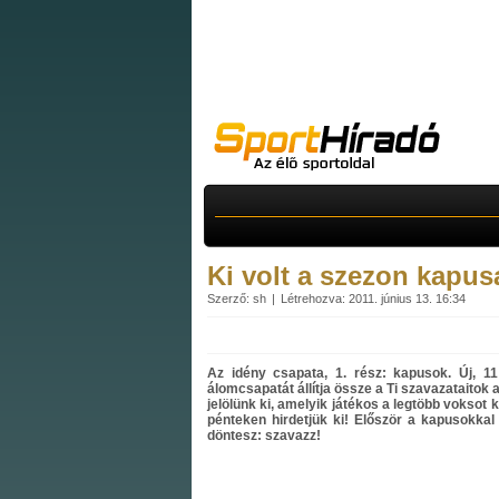
Ki volt a szezon kapus
Szerző: sh
Létrehozva: 2011. június 13. 16:34
Az idény csapata, 1. rész: kapusok. Új, 11
álomcsapatát állítja össze a Ti szavazataitok 
jelölünk ki, amelyik játékos a legtöbb voksot 
pénteken hirdetjük ki! Először a kapusokkal f
döntesz: szavazz!