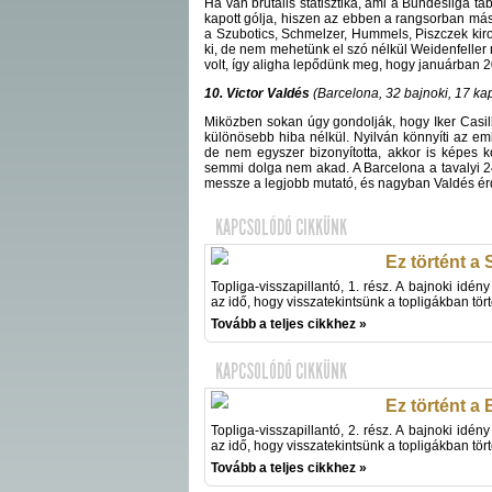
Ha van brutális statisztika, ami a Bundesliga ta
kapott gólja, hiszen az ebben a rangsorban más
a Szubotics, Schmelzer, Hummels, Piszczek kir
ki, de nem mehetünk el szó nélkül Weidenfeller 
volt, így aligha lepődünk meg, hogy januárban 2
10. Victor Valdés
(Barcelona, 32 bajnoki, 17 kap
Miközben sokan úgy gondolják, hogy Iker Casilla
különösebb hiba nélkül. Nyilván könnyíti az emb
de nem egyszer bizonyította, akkor is képes 
semmi dolga nem akad. A Barcelona a tavalyi 24
messze a legjobb mutató, és nagyban Valdés é
KAPCSOLÓDÓ CIKKÜNK
Ez történt a 
Topliga-visszapillantó, 1. rész. A bajnoki idény
az idő, hogy visszatekintsünk a topligákban tör
Tovább a teljes cikkhez »
KAPCSOLÓDÓ CIKKÜNK
Ez történt a
Topliga-visszapillantó, 2. rész. A bajnoki idény
az idő, hogy visszatekintsünk a topligákban tör
Tovább a teljes cikkhez »