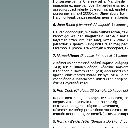
Holtversenyben a Chelsea-vel a Manchester C
márpedig ez nagyban Joe Hart érdeme is, aki az
szezoncsúcsot jelentő 18-szor maradt érintet
portás mellett, akit 2006-ban Shrewsbury Towntól
Hart munkáját, összességében nem lehet kérdés,
6. José Reina
(Liverpool; 38 bajnoki, 14 kapott 
Ha végiggondoljuk, micsoda változásokon, zakla
kapott gól. Az idén megbizható, alig-alig ba
folyamán tízen fordultak meg, közülük csak M
játszottak. A spanyol válogatott a télen még ped
Liverpoollal jövőre újra könnyen a dobogóért, ak
7. Manuel Neuer
(Schalke; 34 bajnoki, 11 kapott
A német válogatott első számú kapusa világbaj
14.(!) lett a Bundesligában, védelme holtve
különösen a Bayern elleni (2-0) decemberi és a 
igazán emlékezetes marad idénye, az a Bajnokok
csapatában a Manchester United ellen a teljese
őszt a Bayernnél kezdi...
8. Petr Cech
(Chelsea, 38 bajnoki, 15 kapott gó
Kapott idén hideget-meleget a$$ Chelsea, am
megnézzük a statisztikákat, a bajnokság nem a
(miközben 33(!)-mal rúgtak kevesebbet), ehh
Kékeknél az idény játékosának választottak meg
februári hibája pedig 38 mérkőzést nézve eltörpü
9. Roman Weidenfeller
(Borussia Dortmund; 33 