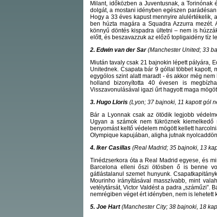
Milant, időközben a Juventusnak, a Torinónak é
dolgát, a mostani idényben egészen parádésan: 
Hogy a 33 éves kapust mennyire alulértékelik, a
ben húzta magára a Squadra Azzurra mezét. A
könnyű döntés kispadra ültetni – nem is húzz
előtt, és beszavazzuk az előző topligaidény tíz 
2. Edwin van der Sar
(Manchester United; 33 baj
Miután tavaly csak 21 bajnokin lépett pályára, 
Unitednek. Csapata bár 9 góllal többet kapott, 
egygólos szint alatt maradt - és akkor még nem 
holland bizonyította 40 évesen is megbízhat
Visszavonulásával igazi űrt hagyott maga mögött
3. Hugo Lloris
(Lyon; 37 bajnoki, 11 kapott gól 
Bár a Lyonnak csak az ötödik legjobb védelme
Ugyan a számok nem tükröznek kiemelkedő sze
benyomást keltő védelem mögött kellett harcolnia
Olympique kapujában, aligha jutnak nyolcaddö
4. Iker Casillas
(Real Madrid; 35 bajnoki, 13 kap
Tinédzserkora óta a Real Madrid egyese, és mint
Barcelona elleni őszi ötösben ő is benne vo
gátlástalanul szemet hunyunk. Csapatkapitányk
Mourinho irányításával masszívabb, mint valaha
vetélytársát, Victor Valdést a padra „száműzi”. 
nemrégiben véget ért idényben, nem is lehetett k
5. Joe Hart
(Manchester City; 38 bajnoki, 18 kap