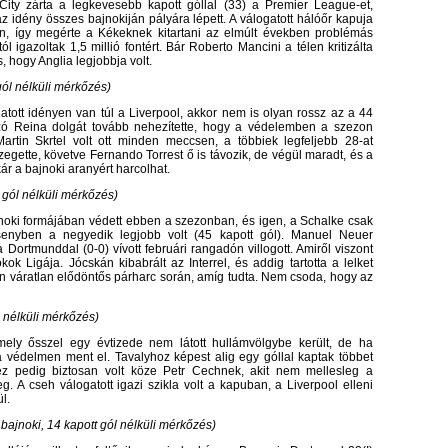
ity zárta a legkevesebb kapott góllal (33) a Premier League-et,
 idény összes bajnokiján pályára lépett. A válogatott hálóőr kapuja
len, így megérte a Kékeknek kitartani az elmúlt években problémás
 igazoltak 1,5 millió fontért. Bár Roberto Mancini a télen kritizálta
 hogy Anglia legjobbja volt.
gól nélküli mérkőzés)
tott idényen van túl a Liverpool, akkor nem is olyan rossz az a 44
kizó Reina dolgát tovább nehezítette, hogy a védelemben a szezon
artin Skrtel volt ott minden meccsen, a többiek legfeljebb 28-at
zegette, követve Fernando Torrest ő is távozik, de végül maradt, és a
ár a bajnoki aranyért harcolhat.
 gól nélküli mérkőzés)
noki formájában védett ebben a szezonban, és igen, a Schalke csak
rsenyben a negyedik legjobb volt (45 kapott gól). Manuel Neuer
Dortmunddal (0-0) vívott februári rangadón villogott. Amiről viszont
 Ligája. Jócskán kibabrált az Interrel, és addig tartotta a lelket
n váratlan elődöntős párharc során, amíg tudta. Nem csoda, hogy az
l nélküli mérkőzés)
ely ősszel egy évtizede nem látott hullámvölgybe került, de ha
 védelmen ment el. Tavalyhoz képest alig egy góllal kaptak többet
ez pedig biztosan volt köze Petr Cechnek, akit nem mellesleg a
. A cseh válogatott igazi szikla volt a kapuban, a Liverpool elleni
l.
bajnoki, 14 kapott gól nélküli mérkőzés)