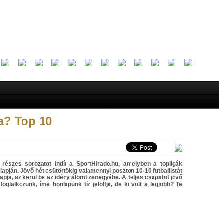
a? Top 10
 részes sorozatot indít a SportHirado.hu, amelyben a topligák
alapján. Jövő hét csütörtökig valamennyi poszton 10-10 futballistát
kapja, az kerül be az idény álomtizenegyébe. A teljes csapatot jövő
oglalkozunk, íme honlapunk tíz jelöltje, de ki volt a legjobb? Te