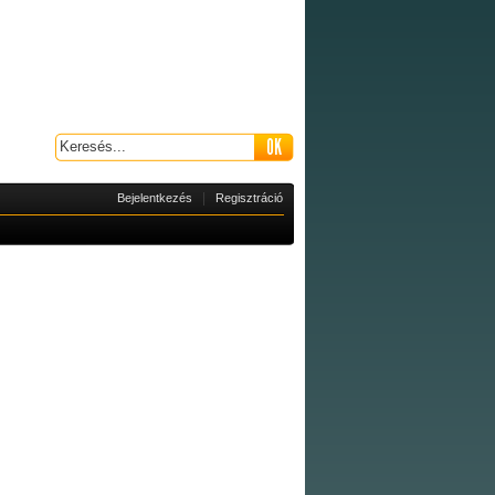
|
Bejelentkezés
Regisztráció