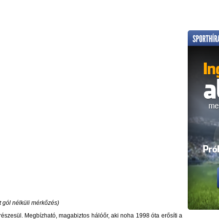
t gól nélküli mérkőzés)
észesül. Megbízható, magabiztos hálóőr, aki noha 1998 óta erősíti a