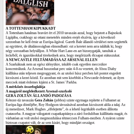
A TOTTENHAM KIPUKKADT
A Tottenham hatalmas bravúrt ért el 2010 tavaszán azzal, hogy bejutott a Bajnokok
Ligájába, csakhogy az ottani menetelés minden erejét elszívta, így a következő
szezonban be kell érnie az Európa-ligával. Gareth Bale állandó sérülései nem segítették
az együttest, de általánosságban elmondható: ezt a keretet nem arra találták ki, hogy
négy sorozatban helytálljon. A White Hart Lane-en azt bizonygatják, tanultak a
leckéből, és igazolásokkal törekednek arra, hogy megőrizzék élcsapat státuszukat.
A NEWCASTLE FELTÁMADÁSA AZ ARSENAL ELLEN
A Szarkáknak nem az egész idényükre, inkább csak egyetlen meccsükre
koncentrálunk. Az Arsenal huszonhat perc után 4-0-ra vezetett, de Abou Diaby
kiállítása után teljesen megroggyant, és az utolsó húsz percben két pontot engedett
kicsúszni a kezei közül. Ez azonban mit sem kisebbíti a Newcastle érdemeit, az ilyen
meccsek miatt érdemes kijárni a St. James’ Parkba.
A mérkőzés összefoglalója
A magáról megfeledkezett Arsenal-szurkoló
GERA ZOLTÁN ÁLLANDÓ PADOZÁSA
Kétezer-tíz tavaszán
Gera Zoltán
(jobbra) szinte egymaga repítette a Fulhamet az
Európa-liga döntőjébe, Roy Hodgson távozásával azonban kicsúszott alóla a talaj. Az
új menedzser, Mark Hughes „elfelejtette”, és a lehető legritkább esetben állította
csatasorba. A magyar válogatott csapatkapitánya a záró fordulóban kiállíttatta magát, és
várhatóan az volt utolsó megmozdulása tétmeccsen Fulham-mezben. A nyáron szinte
biztosan csapatot vált, de az sem kizárt, hogy mindjárt országot.