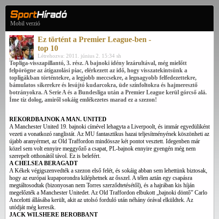
Mobil verzió
Ez történt a Premier League-ben -
top 10
Létrehozva: 2011. június 2. 15:34 sh
Topliga-visszapillantó, 3. rész. A bajnoki idény lezárultával, még mielőtt
felpörögne az átigazolási piac, elérkezett az idő, hogy visszatekintsünk a
topligákban történtekre, a legjobb meccsekre, a legnagyobb felfedezettekre,
bámulatos sikerekre és lesújtó kudarcokra, üde színfoltokra és hajmeresztő
botrányokra. A Serie A és a Bundesliga után a Premier League kerül górcső alá.
Íme tíz dolog, amiről sokáig emlékezetes marad ez a szezon!
REKORDBAJNOK A MAN. UNITED
A Manchester United 19. bajnoki címével lehagyta a Liverpoolt, és immár egyedüliként
vezeti a vonatkozó ranglistát. Az MU fantasztikus hazai teljesítményének köszönheti az
újabb aranyérmet, az Old Traffordon mindössze két pontot vesztett. Idegenben már
közel sem volt ennyire meggyőző a csapat, PL-bajnok ennyire gyengén még nem
szerepelt otthonától távol. Ez is belefért.
A CHELSEA BERAGADT
A Kékek végigszenvedték a szezon első felét, és sokáig abban sem lehettünk biztosak,
hogy az európai kupaporondra kiléphetnek az ősszel. A télen aztán egy csapásra
megtáltosodtak (bizonyosan nem Torres szerződtetésétől), és a hajrában kis híján
megelőzték a Manchester Unitedet. Az Old Traffordon elbukott „bajnoki döntő” Carlo
Ancelotti állásába került, akit az utolsó forduló után néhány órával elküldtek. Az
utódját még keresik.
JACK WILSHERE BEROBBANT