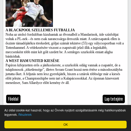
A BLACKPOOL SZELLEMES FUTBALLJA
Noha az utolsó fordulóban kizuhantak az élvonalból a Mandarinok, üde színfoltjai
voltak a PL-nek - és nem csak narancssárga dresszük miatt. A sztárcsapatok ellen is
őszinte támadójátékra törekedett, góljai számát tekintve (55) egy súlycsoportban volt a
Tottenhammel. A védekezésére viszont a csapnivaló jelző illik a leginkább,
meccsenként több mint két gólt szedett be. A semleges szurkolók emiatt aligha
bánkódtak.
A WEST HAM UNITED KIESÉSE
Papíron kifejezetten erős a játékoskerete, a szurkolók odáig vannak a csapatért, de a
tulajdonosok „töketlensége”, illetve Avram Grant hozzá nem értése a másodosztályba
juttatta őket. A feljutás nem lesz gyerekjáték, hiszen a sztárok többsége már a kiesés
előtt jelezte, a Championshipbe nem tart a Kalapácsosokkal. Az újonnan kinevezett
menedzser, Sam Allardyce előtt kemény év áll.
Főoldal
Lap tetejére
Az oldal cookie-kat használ, hogy az Önnek nyújtott szolgáltatásaink még hatékonyabbak
legyenek.
Részletek
Teljes verzió
OK