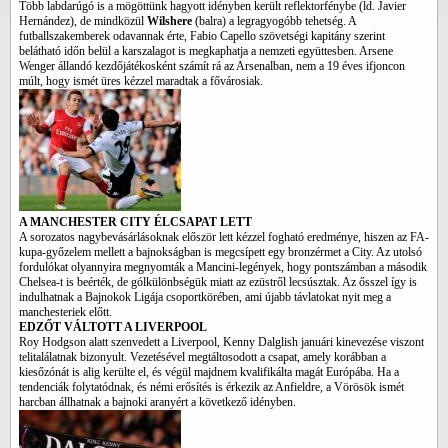
Több labdarúgó is a mögöttünk hagyott idényben került reflektorfénybe (ld. Javier
Hernández), de mindközül
Wilshere
(balra) a legragyogóbb tehetség. A
futballszakemberek odavannak érte, Fabio Capello szövetségi kapitány szerint
belátható időn belül a karszalagot is megkaphatja a nemzeti együttesben. Arsene
Wenger állandó kezdőjátékosként számít rá az Arsenalban, nem a 19 éves ifjoncon
múlt, hogy ismét üres kézzel maradtak a fővárosiak.
A MANCHESTER CITY ÉLCSAPAT LETT
A sorozatos nagybevásárlásoknak először lett kézzel fogható eredménye, hiszen az FA-
kupa-győzelem mellett a bajnokságban is megcsípett egy bronzérmet a City. Az utolsó
fordulókat olyannyira megnyomták a Mancini-legények, hogy pontszámban a második
Chelsea-t is beérték, de gólkülönbségük miatt az ezüstről lecsúsztak. Az ősszel így is
indulhatnak a Bajnokok Ligája csoportkörében, ami újabb távlatokat nyit meg a
manchesteriek előtt.
EDZŐT VÁLTOTT A LIVERPOOL
Roy Hodgson alatt szenvedett a Liverpool, Kenny Dalglish januári kinevezése viszont
telitalálatnak bizonyult. Vezetésével megtáltosodott a csapat, amely korábban a
kiesőzónát is alig kerülte el, és végül majdnem kvalifikálta magát Európába. Ha a
tendenciák folytatódnak, és némi erősítés is érkezik az Anfieldre, a Vörösök ismét
harcban állhatnak a bajnoki aranyért a következő idényben.