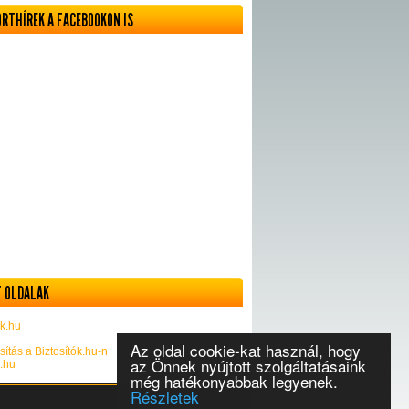
ORTHÍREK A FACEBOOKON IS
 OLDALAK
k.hu
Az oldal cookie-kat használ, hogy
sítás a Biztosítók.hu-n
az Önnek nyújtott szolgáltatásaink
k.hu
még hatékonyabbak legyenek.
Részletek