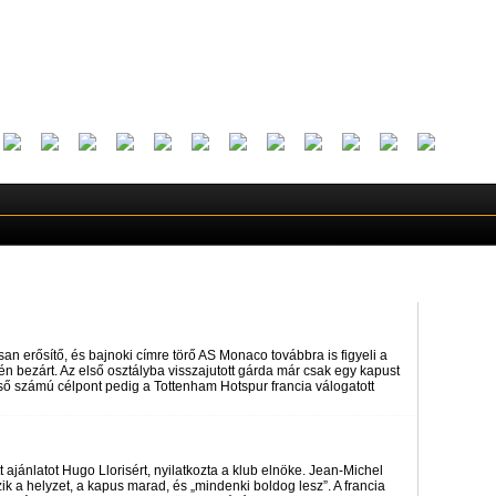
an erősítő, és bajnoki címre törő AS Monaco továbbra is figyeli a
n bezárt. Az első osztályba visszajutott gárda már csak egy kapust
lső számú célpont pedig a Tottenham Hotspur francia válogatott
jánlatot Hugo Llorisért, nyilatkozta a klub elnöke. Jean-Michel
ik a helyzet, a kapus marad, és „mindenki boldog lesz”. A francia