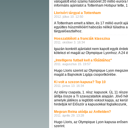
válogatott első számú hálóőrét 20 millió euróra 
informális ajánlatot a Tottenham Hotspur tette, 1
Llorisért tárgyal a Tottenham
2012. július 10. 12:50
A Tottenham emelt a téten, és 17 millió eurót aj
együttes húszmillióért habozás nélkül túladna a
tárgyalóasztalhoz.
Hosszabbított a franciák klasszisa
2011. október 3. 16:34
Igazán konkrét ajánlatot nem kapott egyik érdek
kötelezi el magát az Olympique Lyonhoz. A 24 év
„Intelligens futball kell a főtáblához”
2011. augusztus 15. 19:57
Hugo Lloris szerint az Olympique Lyon megsze
magát a Bajnokok Ligája csoportkörébe.
Ki volt a szezon kapusa? Top 10
2011. június 13. 16:34
Az idény csapata, 1. rész: kapusok. Új, 11 rész
állítja össze a Ti szavazataitok alapján. Jövő hé
amelyik játékos a legtöbb voksot kapja, az kerü
hirdetjük ki! Először a kapusokkal foglalkozunk, 
Megvan Reina utódja az Anfielden?
2011. április 29. 13:28
Hugo Lloris, az Olympique Lyon kapusa erősen f
szerint.