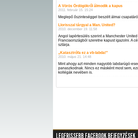
A Vörös Ördögökről álmodik a kapus
2011. február 15. 15:24
Meglepő őszinteséggel beszélt álmai csapatáról
Llorisszal tárgyal a Man. United?
2010. december 19. 11:58
Angol lapértesülés szerint a Manchester United
Franciaországból szeretne kapust igazolni. A 
sztárja.
„Katasztrófa ez a vb-labda!”
2010. május 21. 14:48
Mint ahogy azt minden nagyobb labdarúgó-esem
panaszkodnak. Nincs ez másként most sem, ezút
kollégák nevében is.
LEGFRISSEBB FACEBOOK BEJEGYZÉSEK