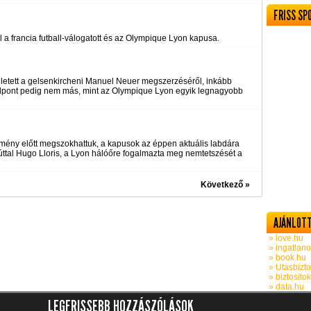
FRISS SP
 a francia futball-válogatott és az Olympique Lyon kapusa.
 letett a gelsenkircheni Manuel Neuer megszerzéséről, inkább
célpont pedig nem más, mint az Olympique Lyon egyik legnagyobb
ény előtt megszokhattuk, a kapusok az éppen aktuális labdára
tal Hugo Lloris, a Lyon hálóőre fogalmazta meg nemtetszését a
Következő »
AJÁNLOTT
» love.hu
» ingatlano
» book.hu
» Utasbizto
» biztosito
» data.hu
LEGFRISSEBB HOZZÁSZÓLÁSOK