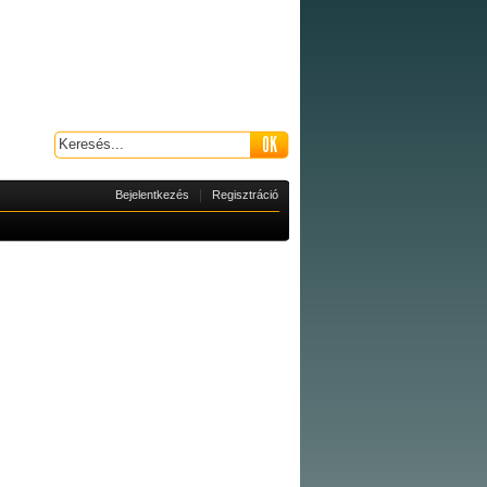
|
Bejelentkezés
Regisztráció