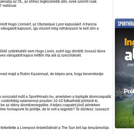
taksálja az OL, az ehhez legközelebb álló, ezek szerint csak
7 millióval.
ánlott Hugo Llorisért, az Olympique Lyon kapusáért. A francia
 válogatott kapuson, így viszont még néhányszor le kell ülni a
lődő sztárklubtól sem Hugo Lloris, ezért úgy döntött, hosszú távra
es válogatott kapus hétfőn írta alá új szerződését.
nved majd a Rubin Kazannyal, de képes arra, hogy beverekedje
es sorozatot indít a SportHirado.hu, amelyben a topligák álomcsapatát
t csütörtökig valamennyi poszton 10-10 futballistát jelölünk ki,
l be az idény álomtizenegyébe. A teljes csapatot jövő pénteken
íme honlapunk tíz jelöltje, de ki volt a legjobb? Te döntesz: szavazz!
elkeltette a Liverpool érdeklődését a The Sun brit lap beszámolója