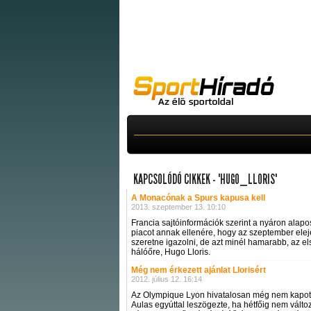
KAPCSOLÓDÓ CIKKEK - "HUGO_LLORIS"
A Monacónak a Spurs kapusa kell
2013. szeptember 13. 10:10
Francia sajtóinformációk szerint a nyáron alapos
piacot annak ellenére, hogy az szeptember elejé
szeretne igazolni, de azt minél hamarabb, az e
hálóőre, Hugo Lloris.
Még nem érkezett ajánlat Llorisért
2012. július 12. 16:14
Az Olympique Lyon hivatalosan még nem kapott a
Aulas egyúttal leszögezte, ha hétfőig nem változ