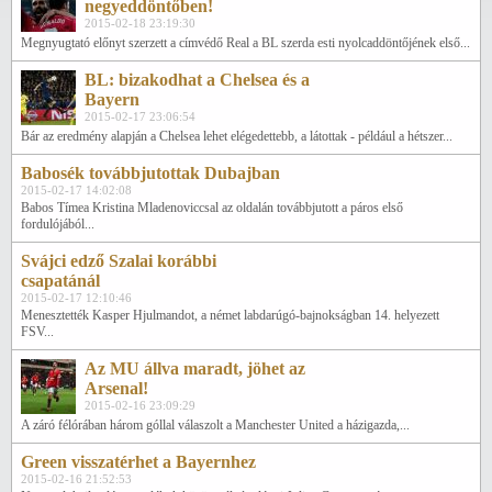
negyeddöntőben!
2015-02-18 23:19:30
Megnyugtató előnyt szerzett a címvédő Real a BL szerda esti nyolcaddöntőjének első...
BL: bizakodhat a Chelsea és a
Bayern
2015-02-17 23:06:54
Bár az eredmény alapján a Chelsea lehet elégedettebb, a látottak - például a hétszer...
Babosék továbbjutottak Dubajban
2015-02-17 14:02:08
Babos Tímea Kristina Mladenoviccsal az oldalán továbbjutott a páros első
fordulójából...
Svájci edző Szalai korábbi
csapatánál
2015-02-17 12:10:46
Menesztették Kasper Hjulmandot, a német labdarúgó-bajnokságban 14. helyezett
FSV...
Az MU állva maradt, jöhet az
Arsenal!
2015-02-16 23:09:29
A záró félórában három góllal válaszolt a Manchester United a házigazda,...
Green visszatérhet a Bayernhez
2015-02-16 21:52:53