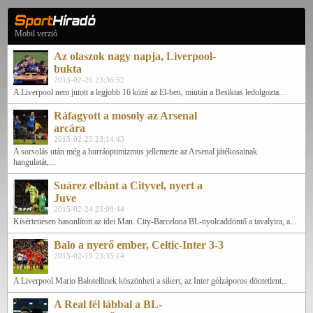
Mobil verzió
Az olaszok nagy napja, Liverpool-
bukta
2015-02-26 23:36:52
A Liverpool nem jutott a legjobb 16 közé az El-ben, miután a Besiktas ledolgozta...
Ráfagyott a mosoly az Arsenal
arcára
2015-02-25 23:14:43
A sorsolás után még a hurráoptimizmus jellemezte az Arsenal játékosainak
hangulatát,...
Suárez elbánt a Cityvel, nyert a
Juve
2015-02-24 23:09:44
Kísértetiesen hasonlított az idei Man. City-Barcelona BL-nyolcaddöntő a tavalyira, a...
Balo a nyerő ember, Celtic-Inter 3-3
2015-02-19 23:35:14
A Liverpool Mario Balotellinek köszönheti a sikert, az Inter gólzáporos döntetlent...
A Real fél lábbal a BL-