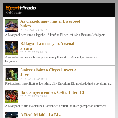
Mobil verzió
Az olaszok nagy napja, Liverpool-
bukta
2015-02-26 23:36:52
A Liverpool nem jutott a legjobb 16 közé az El-ben, miután a Besiktas ledolgozta...
Ráfagyott a mosoly az Arsenal
arcára
2015-02-25 23:14:43
A sorsolás után még a hurráoptimizmus jellemezte az Arsenal játékosainak
hangulatát,...
Suárez elbánt a Cityvel, nyert a
Juve
2015-02-24 23:09:44
Kísértetiesen hasonlított az idei Man. City-Barcelona BL-nyolcaddöntő a tavalyira, a...
Balo a nyerő ember, Celtic-Inter 3-3
2015-02-19 23:35:14
A Liverpool Mario Balotellinek köszönheti a sikert, az Inter gólzáporos döntetlent...
A Real fél lábbal a BL-