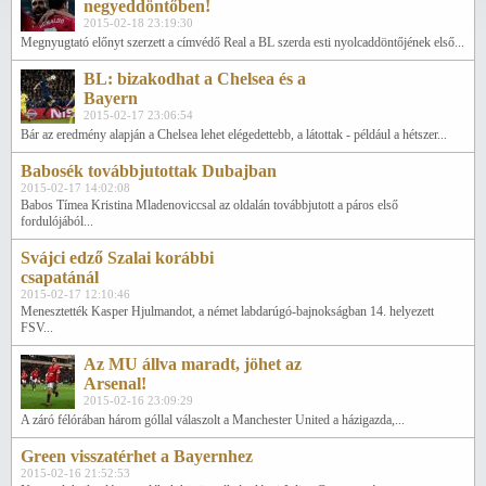
negyeddöntőben!
2015-02-18 23:19:30
Megnyugtató előnyt szerzett a címvédő Real a BL szerda esti nyolcaddöntőjének első...
BL: bizakodhat a Chelsea és a
Bayern
2015-02-17 23:06:54
Bár az eredmény alapján a Chelsea lehet elégedettebb, a látottak - például a hétszer...
Babosék továbbjutottak Dubajban
2015-02-17 14:02:08
Babos Tímea Kristina Mladenoviccsal az oldalán továbbjutott a páros első
fordulójából...
Svájci edző Szalai korábbi
csapatánál
2015-02-17 12:10:46
Menesztették Kasper Hjulmandot, a német labdarúgó-bajnokságban 14. helyezett
FSV...
Az MU állva maradt, jöhet az
Arsenal!
2015-02-16 23:09:29
A záró félórában három góllal válaszolt a Manchester United a házigazda,...
Green visszatérhet a Bayernhez
2015-02-16 21:52:53