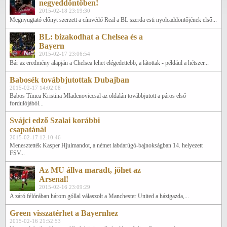
negyeddöntőben!
2015-02-18 23:19:30
Megnyugtató előnyt szerzett a címvédő Real a BL szerda esti nyolcaddöntőjének első...
BL: bizakodhat a Chelsea és a
Bayern
2015-02-17 23:06:54
Bár az eredmény alapján a Chelsea lehet elégedettebb, a látottak - például a hétszer...
Babosék továbbjutottak Dubajban
2015-02-17 14:02:08
Babos Tímea Kristina Mladenoviccsal az oldalán továbbjutott a páros első
fordulójából...
Svájci edző Szalai korábbi
csapatánál
2015-02-17 12:10:46
Menesztették Kasper Hjulmandot, a német labdarúgó-bajnokságban 14. helyezett
FSV...
Az MU állva maradt, jöhet az
Arsenal!
2015-02-16 23:09:29
A záró félórában három góllal válaszolt a Manchester United a házigazda,...
Green visszatérhet a Bayernhez
2015-02-16 21:52:53