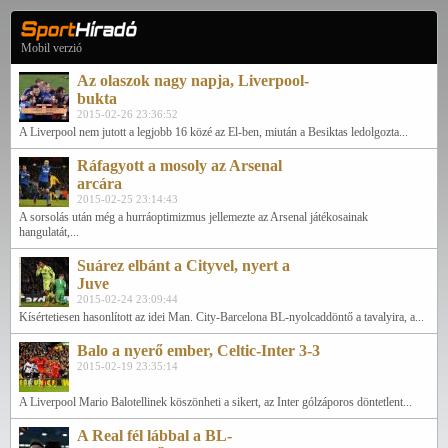
Mobil verzió
Az olaszok nagy napja, Liverpool-
bukta
2015-02-26 23:36:52
A Liverpool nem jutott a legjobb 16 közé az El-ben, miután a Besiktas ledolgozta...
Ráfagyott a mosoly az Arsenal
arcára
2015-02-25 23:14:43
A sorsolás után még a hurráoptimizmus jellemezte az Arsenal játékosainak
hangulatát,...
Suárez elbánt a Cityvel, nyert a
Juve
2015-02-24 23:09:44
Kísértetiesen hasonlított az idei Man. City-Barcelona BL-nyolcaddöntő a tavalyira, a...
Balo a nyerő ember, Celtic-Inter 3-3
2015-02-19 23:35:14
A Liverpool Mario Balotellinek köszönheti a sikert, az Inter gólzáporos döntetlent...
A Real fél lábbal a BL-