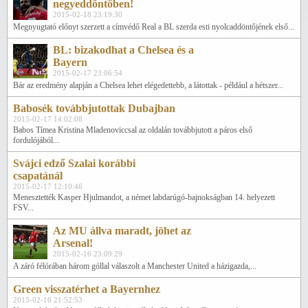
negyeddöntőben!
2015-02-18 23:19:30
Megnyugtató előnyt szerzett a címvédő Real a BL szerda esti nyolcaddöntőjének első...
BL: bizakodhat a Chelsea és a
Bayern
2015-02-17 23:06:54
Bár az eredmény alapján a Chelsea lehet elégedettebb, a látottak - például a hétszer...
Babosék továbbjutottak Dubajban
2015-02-17 14:02:08
Babos Tímea Kristina Mladenoviccsal az oldalán továbbjutott a páros első
fordulójából...
Svájci edző Szalai korábbi
csapatánál
2015-02-17 12:10:46
Menesztették Kasper Hjulmandot, a német labdarúgó-bajnokságban 14. helyezett
FSV...
Az MU állva maradt, jöhet az
Arsenal!
2015-02-16 23:09:29
A záró félórában három góllal válaszolt a Manchester United a házigazda,...
Green visszatérhet a Bayernhez
2015-02-16 21:52:53