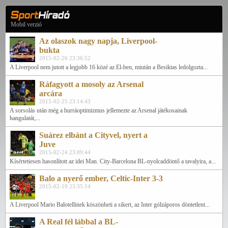
Mobil verzió
Az olaszok nagy napja, Liverpool-
bukta
2015-02-26 23:36:52
A Liverpool nem jutott a legjobb 16 közé az El-ben, miután a Besiktas ledolgozta...
Ráfagyott a mosoly az Arsenal
arcára
2015-02-25 23:14:43
A sorsolás után még a hurráoptimizmus jellemezte az Arsenal játékosainak
hangulatát,...
Suárez elbánt a Cityvel, nyert a
Juve
2015-02-24 23:09:44
Kísértetiesen hasonlított az idei Man. City-Barcelona BL-nyolcaddöntő a tavalyira, a...
Balo a nyerő ember, Celtic-Inter 3-3
2015-02-19 23:35:14
A Liverpool Mario Balotellinek köszönheti a sikert, az Inter gólzáporos döntetlent...
A Real fél lábbal a BL-