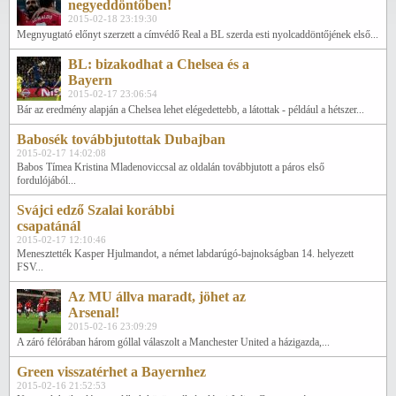
negyeddöntőben!
2015-02-18 23:19:30
Megnyugtató előnyt szerzett a címvédő Real a BL szerda esti nyolcaddöntőjének első...
BL: bizakodhat a Chelsea és a
Bayern
2015-02-17 23:06:54
Bár az eredmény alapján a Chelsea lehet elégedettebb, a látottak - például a hétszer...
Babosék továbbjutottak Dubajban
2015-02-17 14:02:08
Babos Tímea Kristina Mladenoviccsal az oldalán továbbjutott a páros első
fordulójából...
Svájci edző Szalai korábbi
csapatánál
2015-02-17 12:10:46
Menesztették Kasper Hjulmandot, a német labdarúgó-bajnokságban 14. helyezett
FSV...
Az MU állva maradt, jöhet az
Arsenal!
2015-02-16 23:09:29
A záró félórában három góllal válaszolt a Manchester United a házigazda,...
Green visszatérhet a Bayernhez
2015-02-16 21:52:53