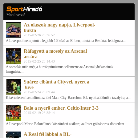
Mobil verzió
Az olaszok nagy napja, Liverpool-
bukta
2015-02-26 23:36:52
A Liverpool nem jutott a legjobb 16 közé az El-ben, miután a Besiktas ledolgozta...
Ráfagyott a mosoly az Arsenal
arcára
2015-02-25 23:14:43
A sorsolás után még a hurráoptimizmus jellemezte az Arsenal játékosainak
hangulatát,...
Suárez elbánt a Cityvel, nyert a
Juve
2015-02-24 23:09:44
Kísértetiesen hasonlított az idei Man. City-Barcelona BL-nyolcaddöntő a tavalyira, a...
Balo a nyerő ember, Celtic-Inter 3-3
2015-02-19 23:35:14
A Liverpool Mario Balotellinek köszönheti a sikert, az Inter gólzáporos döntetlent...
A Real fél lábbal a BL-