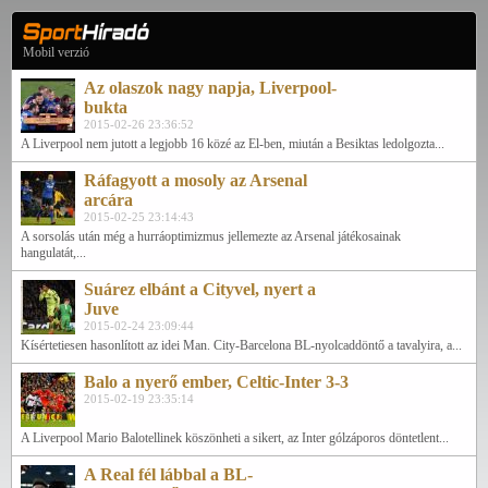
Mobil verzió
Az olaszok nagy napja, Liverpool-
bukta
2015-02-26 23:36:52
A Liverpool nem jutott a legjobb 16 közé az El-ben, miután a Besiktas ledolgozta...
Ráfagyott a mosoly az Arsenal
arcára
2015-02-25 23:14:43
A sorsolás után még a hurráoptimizmus jellemezte az Arsenal játékosainak
hangulatát,...
Suárez elbánt a Cityvel, nyert a
Juve
2015-02-24 23:09:44
Kísértetiesen hasonlított az idei Man. City-Barcelona BL-nyolcaddöntő a tavalyira, a...
Balo a nyerő ember, Celtic-Inter 3-3
2015-02-19 23:35:14
A Liverpool Mario Balotellinek köszönheti a sikert, az Inter gólzáporos döntetlent...
A Real fél lábbal a BL-