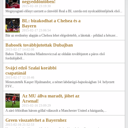
negyeddöntőben!
2015-02-18 23:19:30
Megnyugtató előnyt szerzett a címvédő Real a BL szerda esti nyolcaddöntőjének első...
BL: bizakodhat a Chelsea és a
Bayern
2015-02-17 23:06:54
Bár az eredmény alapján a Chelsea lehet elégedettebb, a látottak - például a hétszer...
Babosék továbbjutottak Dubajban
2015-02-17 14:02:08
Babos Tímea Kristina Mladenoviccsal az oldalán továbbjutott a páros első
fordulójából...
Svájci edző Szalai korábbi
csapatánál
2015-02-17 12:10:46
Menesztették Kasper Hjulmandot, a német labdarúgó-bajnokságban 14. helyezett
FSV...
Az MU állva maradt, jöhet az
Arsenal!
2015-02-16 23:09:29
A záró félórában három góllal válaszolt a Manchester United a házigazda,...
Green visszatérhet a Bayernhez
2015-02-16 21:52:53