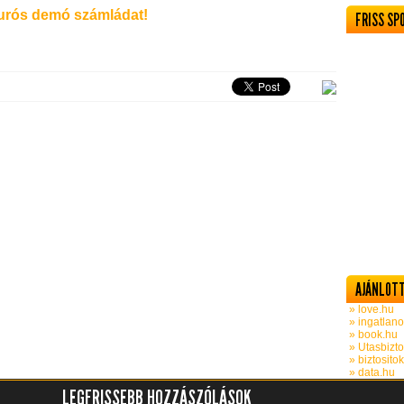
rós demó számládat!
FRISS SP
AJÁNLOTT
» love.hu
» ingatlano
» book.hu
» Utasbizto
» biztosito
» data.hu
LEGFRISSEBB HOZZÁSZÓLÁSOK