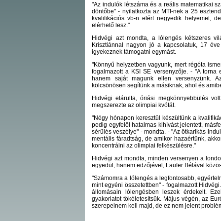
"Az indulók létszáma és a reális matematikai s
döntőbe" - nyilatkozta az MTI-nek a 25 esztend
kvalifikációs vb-n elért negyedik helyemet,
elérhető lesz."
Hidvégi azt mondta, a lólengés kétszeres vil
Krisztiánnal nagyon jó a kapcsolatuk, 17 éve
igyekeznek támogatni egymást.
"Könnyű helyzetben vagyunk, mert régóta ismerj
fogalmazott a KSI SE versenyzője. - "A torna
hanem saját magunk ellen versenyzünk. Az
kölcsönösen segítünk a másiknak, ahol és amib
Hidvégi elárulta, óriási megkönnyebbülés vol
megszerezte az olimpiai kvótát.
"Négy hónapon keresztül készültünk a kvalifiká
pedig egyfelől hatalmas kihívást jelentett, más
sérülés veszélye" - mondta. - "Az ötkarikás indul
mentális fáradtság, de amikor hazaértünk, akkor
koncentrálni az olimpiai felkészülésre."
Hidvégi azt mondta, minden versenyen a london
egyedül, hanem edzőjével, Laufer Bélával közö
"Számomra a lólengés a legfontosabb, egyértel
mint egyéni összetettben" - fogalmazott Hidvégi
állomásain lólengésben leszek érdekelt. Eze
gyakorlatot tökéletesítsük. Május végén, az Eu
szerepelnem kell majd, de ez nem jelent probl