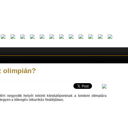
z olimpián?
lért negyedik helyét tekinti kiindulópontnak a londoni olimpiára
 legyen a lólengés ötkarikás fináléjában.