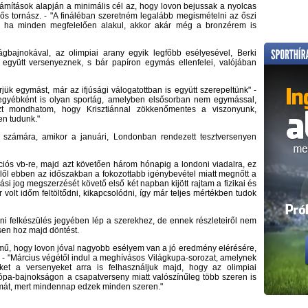
zámítások alapján a minimális cél az, hogy lovon bejussak a nyolcas
ős tornász. - "A fináléban szeretném legalább megismételni az őszi
 de ha minden megfelelően alakul, akkor akár még a bronzérem is
ágbajnokával, az olimpiai arany egyik legfőbb esélyesével, Berki
 együtt versenyeznek, s bár papíron egymás ellenfelei, valójában
ük egymást, már az ifjúsági válogatottban is együtt szerepeltünk" -
 egyébként is olyan sportág, amelyben elsősorban nem egymással,
t mondhatom, hogy Krisztiánnal zökkenőmentes a viszonyunk,
en tudunk."
t számára, amikor a januári, Londonban rendezett tesztversenyen
ciós vb-re, majd azt követően három hónapig a londoni viadalra, ez
felől ebben az időszakban a fokozottabb igénybevétel miatt megnőtt a
ási jog megszerzését követő első két napban kijött rajtam a fizikai és
 volt időm feltöltődni, kikapcsolódni, így már teljes mértékben tudok
i felkészülés jegyében lép a szerekhez, de ennek részleteiről nem
sen hoz majd döntést.
mű, hogy lovon jóval nagyobb esélyem van a jó eredmény elérésére,
. - "Március végétől indul a meghívásos Világkupa-sorozat, amelynek
ket a versenyeket arra is felhasználjuk majd, hogy az olimpiai
rópa-bajnokságon a csapatverseny miatt valószínűleg több szeren is
émát, mert mindennap edzek minden szeren."