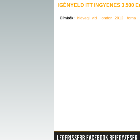
IGÉNYELD ITT INGYENES 3.500 Eu
Címkék:
hidvegi_vid
london_2012
torna
LEGFRISSEBB FACEBOOK BEJEGYZÉSEK