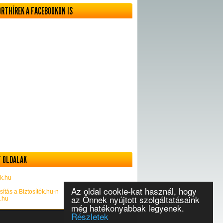
ORTHÍREK A FACEBOOKON IS
 OLDALAK
k.hu
Az oldal cookie-kat használ, hogy
sítás a Biztosítók.hu-n
az Önnek nyújtott szolgáltatásaink
k.hu
még hatékonyabbak legyenek.
Részletek