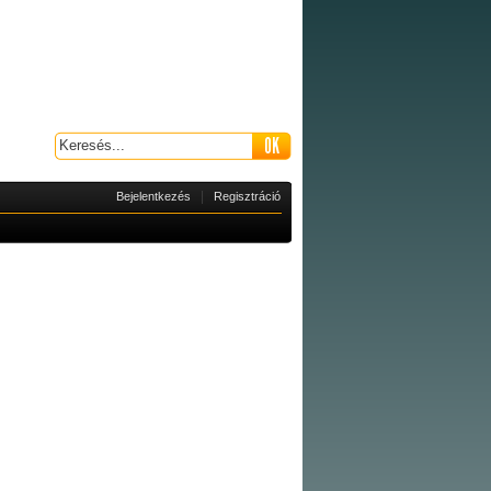
|
Bejelentkezés
Regisztráció