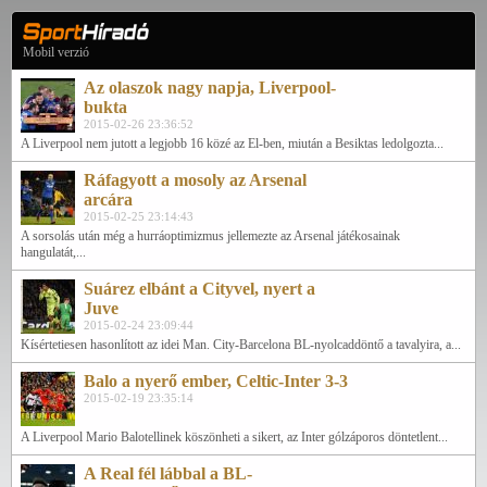
Mobil verzió
Az olaszok nagy napja, Liverpool-
bukta
2015-02-26 23:36:52
A Liverpool nem jutott a legjobb 16 közé az El-ben, miután a Besiktas ledolgozta...
Ráfagyott a mosoly az Arsenal
arcára
2015-02-25 23:14:43
A sorsolás után még a hurráoptimizmus jellemezte az Arsenal játékosainak
hangulatát,...
Suárez elbánt a Cityvel, nyert a
Juve
2015-02-24 23:09:44
Kísértetiesen hasonlított az idei Man. City-Barcelona BL-nyolcaddöntő a tavalyira, a...
Balo a nyerő ember, Celtic-Inter 3-3
2015-02-19 23:35:14
A Liverpool Mario Balotellinek köszönheti a sikert, az Inter gólzáporos döntetlent...
A Real fél lábbal a BL-