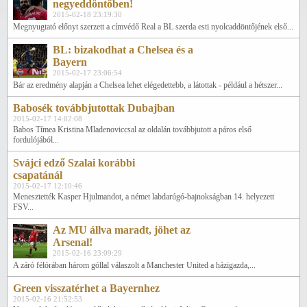
negyeddöntőben!
2015-02-18 23:19:30
Megnyugtató előnyt szerzett a címvédő Real a BL szerda esti nyolcaddöntőjének első...
BL: bizakodhat a Chelsea és a
Bayern
2015-02-17 23:06:54
Bár az eredmény alapján a Chelsea lehet elégedettebb, a látottak - például a hétszer...
Babosék továbbjutottak Dubajban
2015-02-17 14:02:08
Babos Tímea Kristina Mladenoviccsal az oldalán továbbjutott a páros első
fordulójából...
Svájci edző Szalai korábbi
csapatánál
2015-02-17 12:10:46
Menesztették Kasper Hjulmandot, a német labdarúgó-bajnokságban 14. helyezett
FSV...
Az MU állva maradt, jöhet az
Arsenal!
2015-02-16 23:09:29
A záró félórában három góllal válaszolt a Manchester United a házigazda,...
Green visszatérhet a Bayernhez
2015-02-16 21:52:53