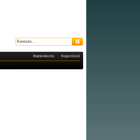
|
Bejelentkezés
Regisztráció