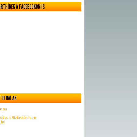
ORTHÍREK A FACEBOOKON IS
 OLDALAK
k.hu
sítás a Biztosítók.hu-n
k.hu