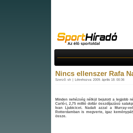
Nincs ellenszer Rafa N
Szerző: sh
Létrehozva: 2009. április 18. 00:36
Minden nehézség nélkül bejutott a legjobb n
Carló-i, 2,75 millió dollár összdíjazású salak
Ivan Ljubicicet. Nadalt azzal a Murray-v
Rotterdamban is megverte, igaz keménypál
össze.