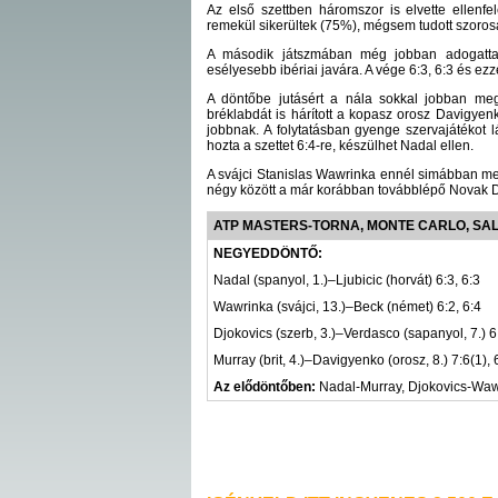
Az első szettben háromszor is elvette ellenf
remekül sikerültek (75%), mégsem tudott szoros
A második játszmában még jobban adogattak 
esélyesebb ibériai javára. A vége 6:3, 6:3 és ezz
A döntőbe jutásért a nála sokkal jobban meg
bréklabdát is hárított a kopasz orosz Davigyenk
jobbnak. A folytatásban gyenge szervajátékot lá
hozta a szettet 6:4-re, készülhet Nadal ellen.
A svájci Stanislas Wawrinka ennél simábban men
négy között a már korábban továbblépő Novak D
ATP MASTERS-TORNA, MONTE CARLO, SA
NEGYEDDÖNTŐ:
Nadal (spanyol, 1.)–Ljubicic (horvát) 6:3, 6:3
Wawrinka (svájci, 13.)–Beck (német) 6:2, 6:4
Djokovics (szerb, 3.)–Verdasco (sapanyol, 7.) 6:
Murray (brit, 4.)–Davigyenko (orosz, 8.) 7:6(1), 
Az elődöntőben:
Nadal-Murray, Djokovics-Waw