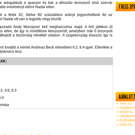
ele adogatását a spanyol és bár a délszláv teniszező első szervái
FRISS SP
abb eredményt elérni Nadal ellen.
a felek 82, illetve 80 százalékos arányt jegyezhettünk fel az
el Nadal ott van a legjobb négy között.
izzadó Andy Murrayvel kell megharcolnia majd. A brit játékos öt
o ellen, de így is rövidítésre kényszerült, amelyben már ő bizonyult
thatott a közönség mindkét oldalon. A szigetországi klasszis így is
t tovább a német Andreas Beck ellenében 6:2, 6:4-gyel. Ellenfele a
jokovics lesz.
LAK:
2, 4:6, 6:3
AJÁNLOTT
6:4
» love.hu
rinka
» ingatlano
» book.hu
» Utasbizto
» biztosito
» data.hu