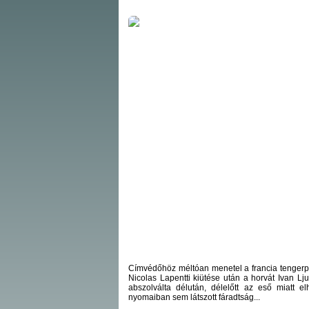
Címvédőhöz méltóan menetel a francia tengerpa
Nicolas Lapentti kiütése után a horvát Ivan Lju
abszolválta délután, délelőtt az eső miatt el
nyomaiban sem látszott fáradtság...