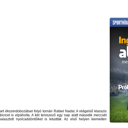
rt ékszerdobozában folyó tornán Rafael Nadal. A világelső klasszis
bicicet is elpáholta. A két teniszező egy nap alatt második meccsét
halasztott nyolcaddöntőiket is letudták. Az első helyen kiemelten