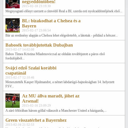
negyeddöntőben!
2015-02-18 23:19:30
Megnyugtató előnyt szerzett a címvédő Real a BL szerda esti nyolcaddöntőjének első...
BL: bizakodhat a Chelsea és a
Bayern
2015-02-17 23:06:54
Bár az eredmény alapján a Chelsea lehet elégedettebb, a látottak - például a hétszer...
Babosék továbbjutottak Dubajban
2015-02-17 14:02:08
Babos Tímea Kristina Mladenoviccsal az oldalán továbbjutott a páros első
fordulójából...
Svájci edző Szalai korábbi
csapatánál
2015-02-17 12:10:46
Menesztették Kasper Hjulmandot, a német labdarúgó-bajnokságban 14. helyezett
FSV...
Az MU állva maradt, jöhet az
Arsenal!
2015-02-16 23:09:29
A záró félórában három góllal válaszolt a Manchester United a házigazda,...
Green visszatérhet a Bayernhez
2015-02-16 21:52:53