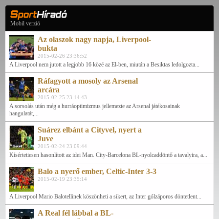
Mobil verzió
Az olaszok nagy napja, Liverpool-
bukta
2015-02-26 23:36:52
A Liverpool nem jutott a legjobb 16 közé az El-ben, miután a Besiktas ledolgozta...
Ráfagyott a mosoly az Arsenal
arcára
2015-02-25 23:14:43
A sorsolás után még a hurráoptimizmus jellemezte az Arsenal játékosainak
hangulatát,...
Suárez elbánt a Cityvel, nyert a
Juve
2015-02-24 23:09:44
Kísértetiesen hasonlított az idei Man. City-Barcelona BL-nyolcaddöntő a tavalyira, a...
Balo a nyerő ember, Celtic-Inter 3-3
2015-02-19 23:35:14
A Liverpool Mario Balotellinek köszönheti a sikert, az Inter gólzáporos döntetlent...
A Real fél lábbal a BL-