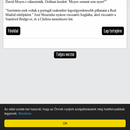
David Moyes-t választották. Ordítani kezdett: 'Moyes semmit sem nyert!'"
"Szerintem ezek voltak a portugál szakember legszégyenletesebb pillanatai a Real
Madrid edzőjeként." José Mourinho nyáron visszatért Angliába, ahol visszatért a
Stamford Bridge-re, és a Chelsea menedzsere lett.
Főoldal
Lap tetejére
Teljes verzió
Az oldal cookie-kat használ, hogy az Önnek nyújtott szolgáltatásaink még hatékonyabbak
legyenek.
Részletek
OK