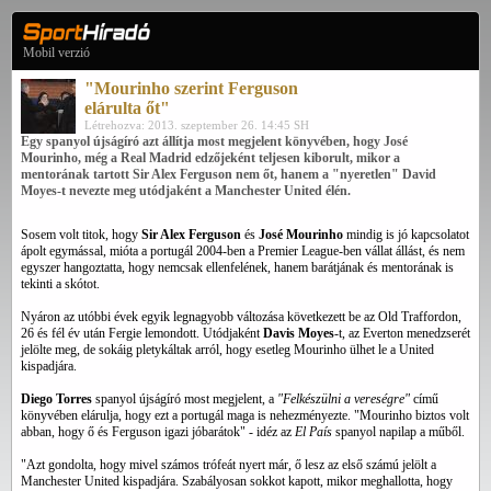
Mobil verzió
"Mourinho szerint Ferguson
elárulta őt"
Létrehozva: 2013. szeptember 26. 14:45 SH
Egy spanyol újságíró azt állítja most megjelent könyvében, hogy José
Mourinho, még a Real Madrid edzőjeként teljesen kiborult, mikor a
mentorának tartott Sir Alex Ferguson nem őt, hanem a "nyeretlen" David
Moyes-t nevezte meg utódjaként a Manchester United élén.
Sosem volt titok, hogy
Sir Alex Ferguson
és
José Mourinho
mindig is jó kapcsolatot
ápolt egymással, mióta a portugál 2004-ben a Premier League-ben vállat állást, és nem
egyszer hangoztatta, hogy nemcsak ellenfelének, hanem barátjának és mentorának is
tekinti a skótot.
Nyáron az utóbbi évek egyik legnagyobb változása következett be az Old Traffordon,
26 és fél év után Fergie lemondott. Utódjaként
Davis Moyes
-t, az Everton menedzserét
jelölte meg, de sokáig pletykáltak arról, hogy esetleg Mourinho ülhet le a United
kispadjára.
Diego Torres
spanyol újságíró most megjelent, a
"Felkészülni a vereségre"
című
könyvében elárulja, hogy ezt a portugál maga is nehezményezte. "Mourinho biztos volt
abban, hogy ő és Ferguson igazi jóbarátok" - idéz az
El País
spanyol napilap a műből.
"Azt gondolta, hogy mivel számos trófeát nyert már, ő lesz az első számú jelölt a
Manchester United kispadjára. Szabályosan sokkot kapott, mikor meghallotta, hogy