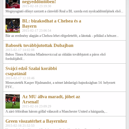
negyeddöntőben!
2015-02-18 23:19:30
Megnyugtató előnyt szerzett a címvédő Real a BL szerda esti nyolcaddöntőjének első...
BL: bizakodhat a Chelsea és a
Bayern
2015-02-17 23:06:54
Bár az eredmény alapján a Chelsea lehet elégedettebb, a látottak - például a hétszer...
Babosék továbbjutottak Dubajban
2015-02-17 14:02:08
Babos Tímea Kristina Mladenoviccsal az oldalán továbbjutott a páros első
fordulójából...
Svájci edző Szalai korábbi
csapatánál
2015-02-17 12:10:46
Menesztették Kasper Hjulmandot, a német labdarúgó-bajnokságban 14. helyezett
FSV...
Az MU állva maradt, jöhet az
Arsenal!
2015-02-16 23:09:29
A záró félórában három góllal válaszolt a Manchester United a házigazda,...
Green visszatérhet a Bayernhez
2015-02-16 21:52:53