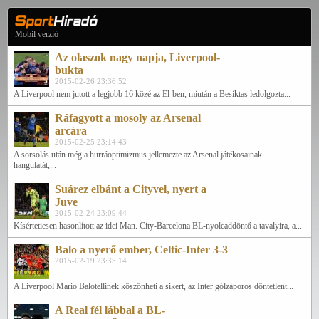
Mobil verzió
Az olaszok nagy napja, Liverpool-
bukta
2015-02-26 23:36:52
A Liverpool nem jutott a legjobb 16 közé az El-ben, miután a Besiktas ledolgozta...
Ráfagyott a mosoly az Arsenal
arcára
2015-02-25 23:14:43
A sorsolás után még a hurráoptimizmus jellemezte az Arsenal játékosainak
hangulatát,...
Suárez elbánt a Cityvel, nyert a
Juve
2015-02-24 23:09:44
Kísértetiesen hasonlított az idei Man. City-Barcelona BL-nyolcaddöntő a tavalyira, a...
Balo a nyerő ember, Celtic-Inter 3-3
2015-02-19 23:35:14
A Liverpool Mario Balotellinek köszönheti a sikert, az Inter gólzáporos döntetlent...
A Real fél lábbal a BL-