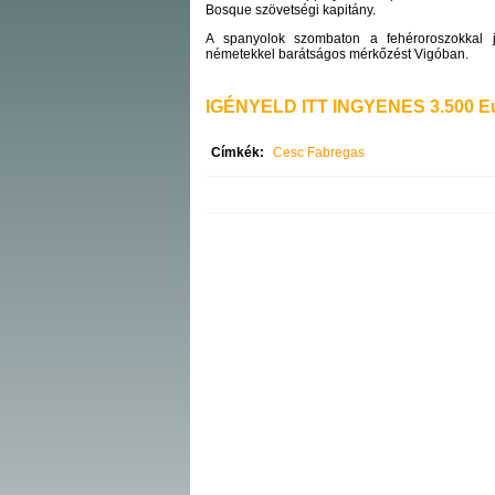
Bosque szövetségi kapitány.
A spanyolok szombaton a fehéroroszokkal j
németekkel barátságos mérkőzést Vigóban.
IGÉNYELD ITT INGYENES 3.500 Eu
Címkék:
Cesc Fabregas