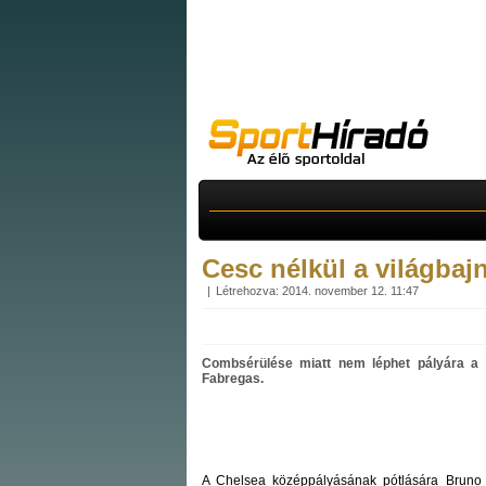
Cesc nélkül a világbaj
Létrehozva: 2014. november 12. 11:47
Combsérülése miatt nem léphet pályára a 
Fabregas.
A Chelsea középpályásának pótlására Bruno Sor