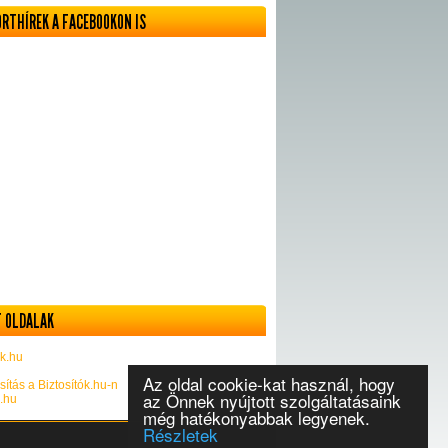
ORTHÍREK A FACEBOOKON IS
 OLDALAK
k.hu
Az oldal cookie-kat használ, hogy
sítás a Biztosítók.hu-n
az Önnek nyújtott szolgáltatásaink
k.hu
még hatékonyabbak legyenek.
Részletek