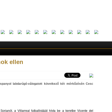
nok ellen
spanyol labdarúgó-válogatott következő két mérkőzésén Cesc
ianót, a Villarreal futballistáját hívta be a keretbe Vicente del