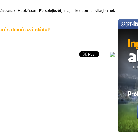
átszanak Huelvában Eb-selejtezőt, majd kedden a világbajnok
rós demó számládat!