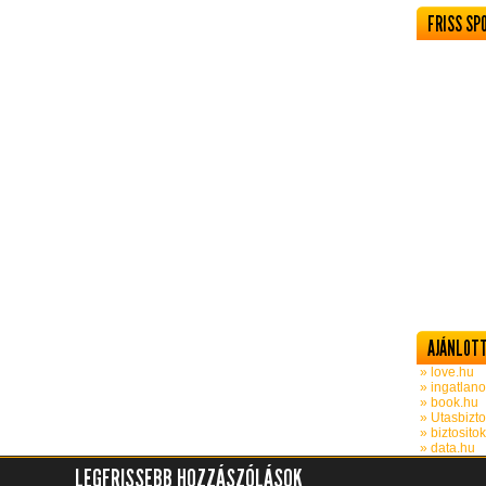
FRISS SP
AJÁNLOTT
» love.hu
» ingatlano
» book.hu
» Utasbizto
» biztosito
» data.hu
LEGFRISSEBB HOZZÁSZÓLÁSOK