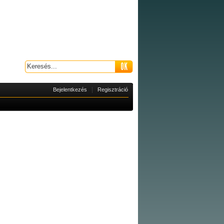
|
Bejelentkezés
Regisztráció