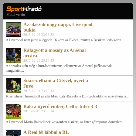
Mobil verzió
Az olaszok nagy napja, Liverpool-
bukta
2015-02-26 23:36:52
A Liverpool nem jutott a legjobb 16 közé az El-ben, miután a Besiktas ledolgozta...
Ráfagyott a mosoly az Arsenal
arcára
2015-02-25 23:14:43
A sorsolás után még a hurráoptimizmus jellemezte az Arsenal játékosainak
hangulatát,...
Suárez elbánt a Cityvel, nyert a
Juve
2015-02-24 23:09:44
Kísértetiesen hasonlított az idei Man. City-Barcelona BL-nyolcaddöntő a tavalyira, a...
Balo a nyerő ember, Celtic-Inter 3-3
2015-02-19 23:35:14
A Liverpool Mario Balotellinek köszönheti a sikert, az Inter gólzáporos döntetlent...
A Real fél lábbal a BL-