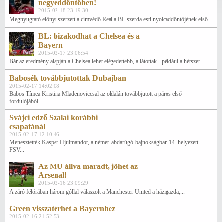
negyeddöntőben!
2015-02-18 23:19:30
Megnyugtató előnyt szerzett a címvédő Real a BL szerda esti nyolcaddöntőjének első...
BL: bizakodhat a Chelsea és a
Bayern
2015-02-17 23:06:54
Bár az eredmény alapján a Chelsea lehet elégedettebb, a látottak - például a hétszer...
Babosék továbbjutottak Dubajban
2015-02-17 14:02:08
Babos Tímea Kristina Mladenoviccsal az oldalán továbbjutott a páros első
fordulójából...
Svájci edző Szalai korábbi
csapatánál
2015-02-17 12:10:46
Menesztették Kasper Hjulmandot, a német labdarúgó-bajnokságban 14. helyezett
FSV...
Az MU állva maradt, jöhet az
Arsenal!
2015-02-16 23:09:29
A záró félórában három góllal válaszolt a Manchester United a házigazda,...
Green visszatérhet a Bayernhez
2015-02-16 21:52:53