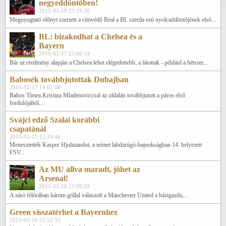
negyeddöntőben!
2015-02-18 23:19:30
Megnyugtató előnyt szerzett a címvédő Real a BL szerda esti nyolcaddöntőjének első...
BL: bizakodhat a Chelsea és a
Bayern
2015-02-17 23:06:54
Bár az eredmény alapján a Chelsea lehet elégedettebb, a látottak - például a hétszer...
Babosék továbbjutottak Dubajban
2015-02-17 14:02:08
Babos Tímea Kristina Mladenoviccsal az oldalán továbbjutott a páros első
fordulójából...
Svájci edző Szalai korábbi
csapatánál
2015-02-17 12:10:46
Menesztették Kasper Hjulmandot, a német labdarúgó-bajnokságban 14. helyezett
FSV...
Az MU állva maradt, jöhet az
Arsenal!
2015-02-16 23:09:29
A záró félórában három góllal válaszolt a Manchester United a házigazda,...
Green visszatérhet a Bayernhez
2015-02-16 21:52:53