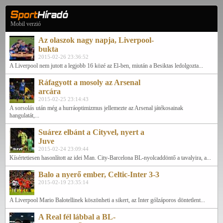
Mobil verzió
Az olaszok nagy napja, Liverpool-
bukta
2015-02-26 23:36:52
A Liverpool nem jutott a legjobb 16 közé az El-ben, miután a Besiktas ledolgozta...
Ráfagyott a mosoly az Arsenal
arcára
2015-02-25 23:14:43
A sorsolás után még a hurráoptimizmus jellemezte az Arsenal játékosainak
hangulatát,...
Suárez elbánt a Cityvel, nyert a
Juve
2015-02-24 23:09:44
Kísértetiesen hasonlított az idei Man. City-Barcelona BL-nyolcaddöntő a tavalyira, a...
Balo a nyerő ember, Celtic-Inter 3-3
2015-02-19 23:35:14
A Liverpool Mario Balotellinek köszönheti a sikert, az Inter gólzáporos döntetlent...
A Real fél lábbal a BL-