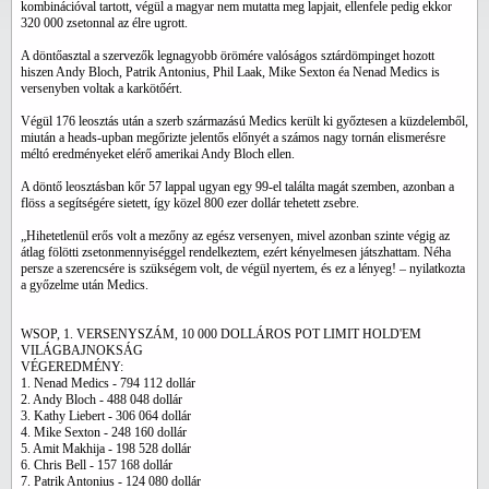
kombinációval tartott, végül a magyar nem mutatta meg lapjait, ellenfele pedig ekkor
320 000 zsetonnal az élre ugrott.
A döntőasztal a szervezők legnagyobb örömére valóságos sztárdömpinget hozott
hiszen Andy Bloch, Patrik Antonius, Phil Laak, Mike Sexton éa Nenad Medics is
versenyben voltak a karkötőért.
Végül 176 leosztás után a szerb származású Medics került ki győztesen a küzdelemből,
miután a heads-upban megőrizte jelentős előnyét a számos nagy tornán elismerésre
méltó eredményeket elérő amerikai Andy Bloch ellen.
A döntő leosztásban kőr 57 lappal ugyan egy 99-el találta magát szemben, azonban a
flöss a segítségére sietett, így közel 800 ezer dollár tehetett zsebre.
„Hihetetlenül erős volt a mezőny az egész versenyen, mivel azonban szinte végig az
átlag fölötti zsetonmennyiséggel rendelkeztem, ezért kényelmesen játszhattam. Néha
persze a szerencsére is szükségem volt, de végül nyertem, és ez a lényeg! – nyilatkozta
a győzelme után Medics.
WSOP, 1. VERSENYSZÁM, 10 000 DOLLÁROS POT LIMIT HOLD'EM
VILÁGBAJNOKSÁG
VÉGEREDMÉNY:
1. Nenad Medics - 794 112 dollár
2. Andy Bloch - 488 048 dollár
3. Kathy Liebert - 306 064 dollár
4. Mike Sexton - 248 160 dollár
5. Amit Makhija - 198 528 dollár
6. Chris Bell - 157 168 dollár
7. Patrik Antonius - 124 080 dollár