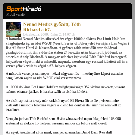
Mobil verzió
Nenad Medics győzött, Tóth
Richárd a 67.
Létrehozva: 2008. június 2. 14:07 sh
A kanadai Nenad Medics sikerével ért véget 10000 dolláros Pot Limit Hold’em
világbajnokság, az idei WSOP (World Series of Poker) első tornája a Las Vegas-i
Rio All Suite Hotel & Kaszinóban. A győztes több mint 850 ezer dollárral
gazdagodott, miután a döntőasztalon 24 leosztás után bizonyult jobbnak az
amerikai Andy Blochnál. A magyar színeket képviselő Tóth Richárd kecsegtető
helyzetben vágott neki a második napnak, azonban egy rosszul időzített all-in a
versenyébe került és végül a 67. helyen végzett.
A második versenyszám népes - közel négyezer fős – mezőnyéhez képest családias
hangulatban zajlott az idei WSOP első versenyszáma.
A 10000 dolláros Pot Limit Hold’em világbajnokságra 352 játékos nevezett, viszont
számos elismert játékos is harcba szállt az első karkötőért.
Az első nap után a tavaly már karkötőt nyerő Eli Elezra állt az élen, viszont mire
kialakult a második felvonás végére a kilenc fős döntőasztal, már híre sem volt az
izraelinek.
Nem járt jobban Tóth Richárd sem. Hiába zárta az első napot átlag feletti 163 000
zsetonnal az előkelő 15. helyen, vasárnap mindössze fél óra alatt kiesett.
Az egyik leosztásnál all-in ment, amelyet az amerikai David Bach 9-es drill