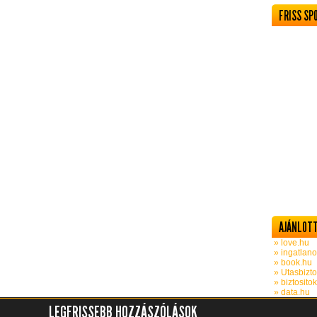
FRISS SP
AJÁNLOTT
» love.hu
» ingatlano
» book.hu
» Utasbizto
» biztosito
» data.hu
LEGFRISSEBB HOZZÁSZÓLÁSOK