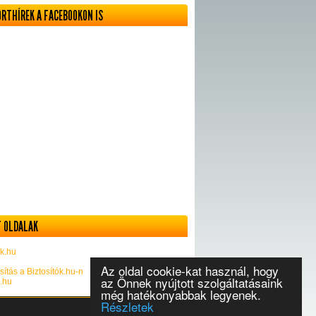
ORTHÍREK A FACEBOOKON IS
 OLDALAK
k.hu
Az oldal cookie-kat használ, hogy
sítás a Biztosítók.hu-n
az Önnek nyújtott szolgáltatásaink
k.hu
még hatékonyabbak legyenek.
Részletek