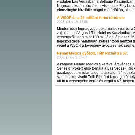
viadalon Las Vegasban a Bellagio Kaszinóban a 
Negreanu korán búcsúzott, viszont az Elky bece
élmezőnybe küzdötte magát csütörtökön, akkor
A WSOP és a 26 milliárd forint története
2008. július 19. 15:06
Minden idők legnagyobb pókerrendezvénye, a 
zajlott a Las Vegas-i Rio Hotel és Kaszinóban.
versenyzők több mint 180 millió dollárt, azaz 26 m
terjeszkedése határtalan, kétszer több nemzet ta
véget a WSOP, a főverseny győztesének személ
Nenad Medics győzött, Tóth Richárd a 67.
2008. június 2. 14:07
A kanadai Nenad Medics sikerével ért véget 10
Series of Poker) első tornája a Las Vegas-i Rio 
gazdagodott, miután a döntőasztalon 24 leosztá
színeket képviselő Tóth Richárd kecsegtető hel
all-in a versenyébe került és végül a 67. helyen 