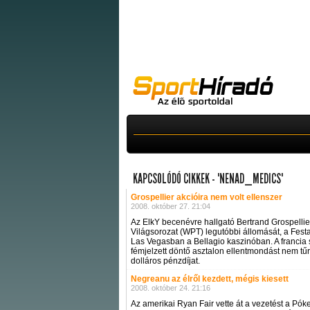
KAPCSOLÓDÓ CIKKEK - "NENAD_MEDICS"
Grospellier akcióira nem volt ellenszer
2008. október 27. 21:04
Az ElkY becenévre hallgató Bertrand Grospellier 
Világsorozat (WPT) legutóbbi állomását, a Fest
Las Vegasban a Bellagio kaszinóban. A francia 
fémjelzett döntő asztalon ellentmondást nem tűrő 
dolláros pénzdíjat.
Negreanu az élről kezdett, mégis kiesett
2008. október 24. 21:16
Az amerikai Ryan Fair vette át a vezetést a Pó