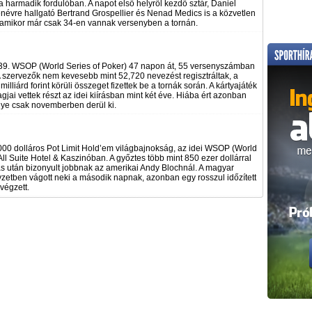
harmadik fordulóban. A napot első helyről kezdő sztár, Daniel
névre hallgató Bertrand Grospellier és Nenad Medics is a közvetlen
 amikor már csak 34-en vannak versenyben a tornán.
39. WSOP (World Series of Poker) 47 napon át, 55 versenyszámban
 A szervezők nem kevesebb mint 52,720 nevezést regisztráltak, a
illiárd forint körüli összeget fizettek be a tornák során. A kártyajáték
gjai vettek részt az idei kiírásban mint két éve. Hiába ért azonban
ye csak novemberben derül ki.
000 dolláros Pot Limit Hold’em világbajnokság, az idei WSOP (World
All Suite Hotel & Kaszinóban. A győztes több mint 850 ezer dollárral
s után bizonyult jobbnak az amerikai Andy Blochnál. A magyar
yzetben vágott neki a második napnak, azonban egy rosszul időzített
végzett.