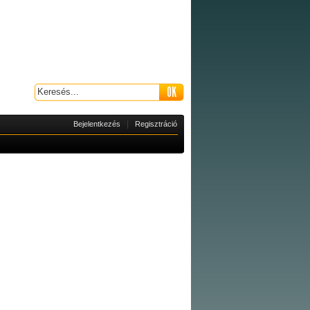
|
Bejelentkezés
Regisztráció