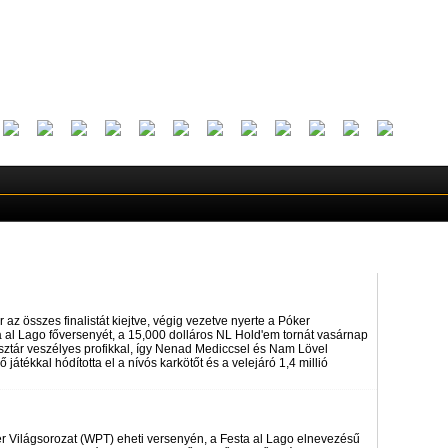
az összes finalistát kiejtve, végig vezetve nyerte a Póker
a al Lago főversenyét, a 15,000 dolláros NL Hold'em tornát vasárnap
sztár veszélyes profikkal, így Nenad Mediccsel és Nam Lövel
játékkal hódította el a nívós karkötőt és a velejáró 1,4 millió
ker Világsorozat (WPT) eheti versenyén, a Festa al Lago elnevezésű