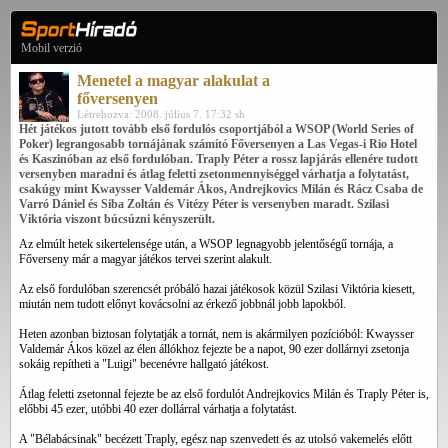
Mobil verzió
Menetel a magyar alakulat a
főversenyen
Létrehozva: 2008. július 7. 17:32 sh
Hét játékos jutott tovább első fordulós csoportjából a WSOP (World Series of
Poker) legrangosabb tornájának számító Főversenyen a Las Vegas-i Rio Hotel
és Kaszinóban az első fordulóban. Traply Péter a rossz lapjárás ellenére tudott
versenyben maradni és átlag feletti zsetonmennyiséggel várhatja a folytatást,
csakúgy mint Kwaysser Valdemár Ákos, Andrejkovics Milán és Rácz Csaba de
Varró Dániel és Siba Zoltán és Vitézy Péter is versenyben maradt. Szilasi
Viktória viszont búcsúzni kényszerült.
Az elmúlt hetek sikertelensége után, a WSOP legnagyobb jelentőségű tornája, a
Főverseny már a magyar játékos tervei szerint alakult.
Az első fordulóban szerencsét próbáló hazai játékosok közül Szilasi Viktória kiesett,
miután nem tudott előnyt kovácsolni az érkező jobbnál jobb lapokból.
Heten azonban biztosan folytatják a tornát, nem is akármilyen pozícióból: Kwaysser
Valdemár Ákos közel az élen állókhoz fejezte be a napot, 90 ezer dollárnyi zsetonja
sokáig repítheti a "Luigi" becenévre hallgató játékost.
Átlag feletti zsetonnal fejezte be az első fordulót Andrejkovics Milán és Traply Péter is,
előbbi 45 ezer, utóbbi 40 ezer dollárral várhatja a folytatást.
A "Bélabácsinak" becézett Traply, egész nap szenvedett és az utolsó vakemelés előtt