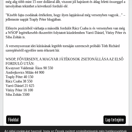
még alig több mint 15 ezer dollárral állt, viszont jól hajrázott és átlag feletti összeggel a
tarsolyában tekinthet a következő forduló elé.
"Kisebb fajta csodának értékelem, hogy ilyen lapjárással még versenyben vagyok..." –
jellemezte napját Traply Péter blogjában.
Előnyös pozícióból várhatja a második fordulót Rácz Csaba is és versenyben van még
a WSOP legértékesebb ékszeréért folytatott küzdelemben Varró Dániel, Vitézy Péter és
Siba Zoltán is.
A versenysorozat idei kiírásának legtöbb tornáján szerencsét próbáló Tóth Richárd
szerepléséről egyelőre nem érkezett hír.
WSOP, FŐVERSENY, A MAGYAR JÁTÉKOSOK ZSETONÁLLÁSA AZ ELSŐ
FORDULÓ UTÁN:
Kwaysser Valdemár Ákos 90 550
Andrejkovics Milán 44 900
Traply Péter 40 150
Rácz Csaba 38 550
Varró Dániel 21 625
Vitézy Péter 16 100
Siba Zoltán 5500
Főoldal
Lap tetejére
Az oldal cookie-kat használ, hogy az Önnek nyújtott szolgáltatásaink még hatékonyabbak