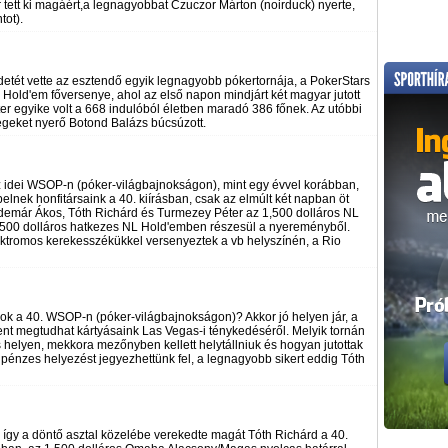
r tett ki magáért,a legnagyobbat Czuczor Márton (noirduck) nyerte,
tot).
etét vette az esztendő egyik legnagyobb pókertornája, a PokerStars
old'em főversenye, ahol az első napon mindjárt két magyar jutott
r egyike volt a 668 indulóból életben maradó 386 főnek. Az utóbbi
geket nyerő Botond Balázs búcsúzott.
z idei WSOP-n (póker-világbajnokságon), mint egy évvel korábban,
elnek honfitársaink a 40. kiírásban, csak az elmúlt két napban öt
ldemár Ákos, Tóth Richárd és Turmezey Péter az 1,500 dolláros NL
2,500 dolláros hatkezes NL Hold'emben részesül a nyereményből.
lektromos kerekesszékükkel versenyeztek a vb helyszínén, a Rio
ok a 40. WSOP-n (póker-világbajnokságon)? Akkor jó helyen jár, a
dent megtudhat kártyásaink Las Vegas-i ténykedéséről. Melyik tornán
 helyen, mekkora mezőnyben kellett helytállniuk és hogyan jutottak
 pénzes helyezést jegyezhettünk fel, a legnagyobb sikert eddig Tóth
 így a döntő asztal közelébe verekedte magát Tóth Richárd a 40.