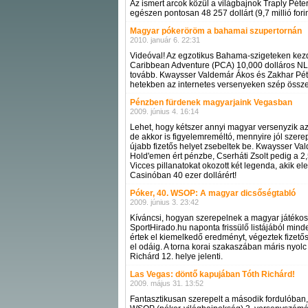
Az ismert arcok közül a világbajnok Traply Péte
egészen pontosan 48 257 dollárt (9,7 millió forin
Magyar pókeröröm a bahamai szupertornán
2010. január 6. 22:31
Videóval! Az egzotikus Bahama-szigeteken kezd
Caribbean Adventure (PCA) 10,000 dolláros NL H
tovább. Kwaysser Valdemár Ákos és Zakhar Péte
hetekben az internetes versenyeken szép össze
Pénzben fürdenek magyarjaink Vegasban
2009. június 4. 16:14
Lehet, hogy kétszer annyi magyar versenyzik a
de akkor is figyelemreméltó, mennyire jól szerep
újabb fizetős helyet zsebeltek be. Kwaysser Va
Hold'emen ért pénzbe, Cserháti Zsolt pedig a 
Vicces pillanatokat okozott két legenda, akik e
Casinóban 40 ezer dollárért!
Póker, 40. WSOP: A magyar dicsőségtabló
2009. június 3. 23:42
Kíváncsi, hogyan szerepelnek a magyar játékos
SportHirado.hu naponta frissülő listájából min
értek el kiemelkedő eredményt, végeztek fizetős
el odáig. A torna korai szakaszában máris nyolc
Richárd 12. helye jelenti.
Las Vegas: döntő kapujában Tóth Richárd!
2009. május 31. 13:52
Fantasztikusan szerepelt a második fordulóban,