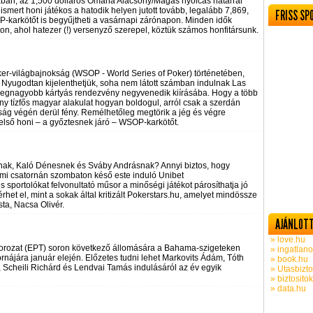
an, az 1,500 dolláros Omaha Alacsony/Magas nyolcas határral
mert honi játékos a hatodik helyen jutott tovább, legalább 7,869,
FRISS SP
-karkötőt is begyűjtheti a vasárnapi zárónapon. Minden idők
, ahol hatezer (!) versenyző szerepel, köztük számos honfitársunk.
er-világbajnokság (WSOP - World Series of Poker) történetében,
 Nyugodtan kijelenthetjük, soha nem látott számban indulnak Las
 legnagyobb kártyás rendezvény negyvenedik kiírásába. Hogy a több
ány tízfős magyar alakulat hogyan boldogul, arról csak a szerdán
kság végén derül fény. Remélhetőleg megtörik a jég és végre
első honi – a győztesnek járó – WSOP-karkötőt.
ak, Kaló Dénesnek és Sváby Andrásnak? Annyi biztos, hogy
mi csatornán szombaton késő este induló Unibet
 sportolókat felvonultató műsor a minőségi játékot párosíthatja jó
het el, mint a sokak által kritizált Pokerstars.hu, amelyet mindössze
ta, Nacsa Olivér.
AJÁNLOTT
» love.hu
orozat (EPT) soron következő állomására a Bahama-szigeteken
» ingatlano
ájára január elején. Előzetes tudni lehet Markovits Ádám, Tóth
» book.hu
Scheili Richárd és Lendvai Tamás indulásáról az év egyik
» Utasbizto
» biztosito
» data.hu