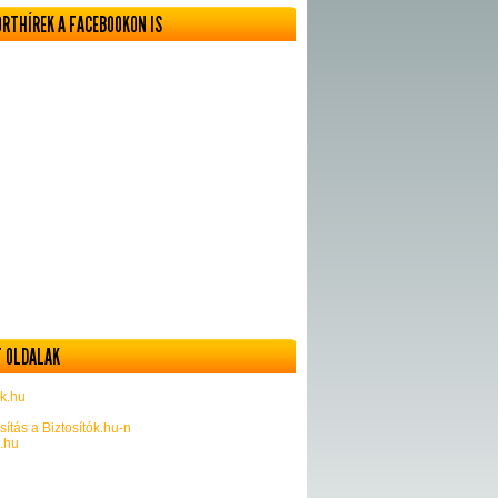
ORTHÍREK A FACEBOOKON IS
 OLDALAK
k.hu
sítás a Biztosítók.hu-n
k.hu