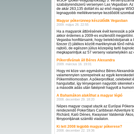
WSOP (póker-világbajnokság) 3. versenyszámáb
szabályrendszerű versenyen Las Vegasban. Az is
de akár 263,135 dollárt és az első magyar WSOP
legnagyobb mellékversenye kezdődött szombaton
Magyar pókerünnep készülődik Vegasban
2009. május 26. 22:55
Ha a magyarok áttörésének évét keressük a pók
akkor érdemes a 2009-es esztendőt megjelölni.
Vegasba honfitársaink, hogy belekóstoljanak a
tízezer (!) játékos között maréknyinak tűnő néh
rajtoló, de egészen július közepéig tartó bajno
megkaparintjuk az 57 verseny valamelyikén az 
Pókerdívának áll Béres Alexandra
2009. március 16. 19:01
Hogy mi köze van egymáshoz Béres Alexandrán
valamennyien szerepelnek az egyik kereskedel
Pókermilliomosban. A pókerprofikat, celebeket és
hangulattal, így lényegesen nagyobb sikereket ér
a második adás után faképnél hagyott a humoris
A Bahamákon alakíthat a magyar légió
2008. december 29. 18:20
Népes magyar csapat utazik az Európai Pókers
rendezendő PokerStars Caribbean Adventure torn
Richárd, Kaló Dénes, Kwaysser Valdemár Ákos, 
fénypontjának számító viadalon.
Ki lett 2008 legjobb magyar pókerese?
2008. december 22. 19:36