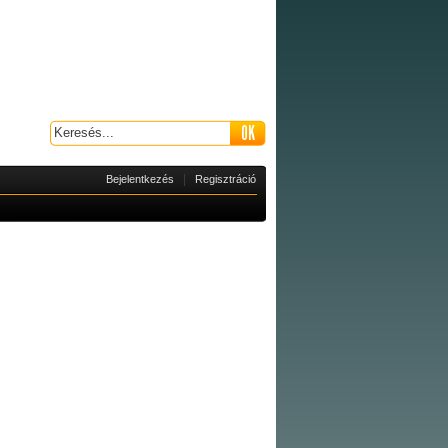
|
Bejelentkezés
Regisztráció