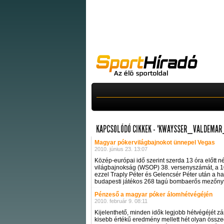
KAPCSOLÓDÓ CIKKEK - "KWAYSSER_VALDEMAR
Magyar pókervilágbajnokot ünnepel Vegas
2010. június 23. 13:07
Közép-európai idő szerint szerda 13 óra előtt
világbajnokság (WSOP) 38. versenyszámát, a 10
ezzel Traply Péter és Gelencsér Péter után a h
budapesti játékos 268 tagú bombaerős mezőnyt ut
Pénzeső a magyar póker álomhétvégéjén
2010. február 9. 08:11
Kijelenthető, minden idők legjobb hétvégéjét 
kisebb értékű eredmény mellett hét olyan összeg