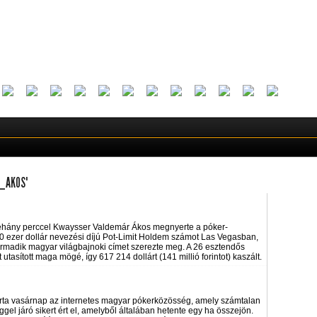
_AKOS"
 néhány perccel Kwaysser Valdemár Ákos megnyerte a póker-
 ezer dollár nevezési díjú Pot-Limit Holdem számot Las Vegasban,
armadik magyar világbajnoki címet szerezte meg. A 26 esztendős
asított maga mögé, így 617 214 dollárt (141 millió forintot) kaszált.
zárta vasárnap az internetes magyar pókerközösség, amely számtalan
gel járó sikert ért el, amelyből általában hetente egy ha összejön.