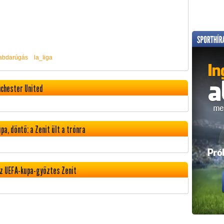
labdarúgás
la_liga
nchester United
, döntő: a Zenit ült a trónra
z UEFA-kupa-győztes Zenit