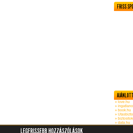
FRISS SP
AJÁNLOTT
» love.hu
» ingatlano
» book.hu
» Utasbizto
» biztosito
» data.hu
LEGFRISSEBB HOZZÁSZÓLÁSOK