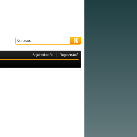
|
Bejelentkezés
Regisztráció