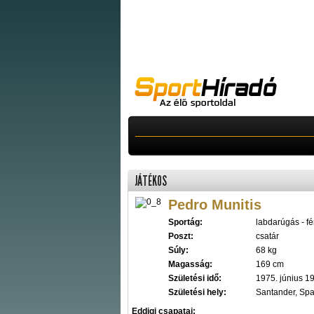
JÁTÉKOS
Pedro Munitis
Sportág:
labdarúgás - fér
Poszt:
csatár
Súly:
68 kg
Magasság:
169 cm
Születési idő:
1975. június 19
Születési hely:
Santander, Sp
Eddigi csapatai: