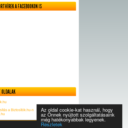
ORTHÍREK A FACEBOOKON IS
 OLDALAK
k.hu
Az oldal cookie-kat használ, hogy
sítás a Biztosítók.hu-n
az Önnek nyújtott szolgáltatásaink
k.hu
még hatékonyabbak legyenek.
Részletek