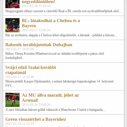
negyeddöntőben!
2015-02-18 23:19:30
Megnyugtató előnyt szerzett a címvédő Real a BL szerda esti nyolcaddöntőjének első...
BL: bizakodhat a Chelsea és a
Bayern
2015-02-17 23:06:54
Bár az eredmény alapján a Chelsea lehet elégedettebb, a látottak - például a hétszer...
Babosék továbbjutottak Dubajban
2015-02-17 14:02:08
Babos Tímea Kristina Mladenoviccsal az oldalán továbbjutott a páros első
fordulójából...
Svájci edző Szalai korábbi
csapatánál
2015-02-17 12:10:46
Menesztették Kasper Hjulmandot, a német labdarúgó-bajnokságban 14. helyezett
FSV...
Az MU állva maradt, jöhet az
Arsenal!
2015-02-16 23:09:29
A záró félórában három góllal válaszolt a Manchester United a házigazda,...
Green visszatérhet a Bayernhez
2015-02-16 21:52:53