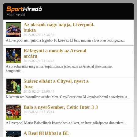
Mobil verzió
Az olaszok nagy napja, Liverpool-
bukta
2015-02-26 23:36:52
A Liverpool nem jutott a legjobb 16 közé az El-ben, miután a Besiktas ledolgozta...
Ráfagyott a mosoly az Arsenal
arcára
2015-02-25 23:14:43
A sorsolás után még a hurráoptimizmus jellemezte az Arsenal játékosainak
hangulatát,...
Suárez elbánt a Cityvel, nyert a
Juve
2015-02-24 23:09:44
Kísértetiesen hasonlított az idei Man. City-Barcelona BL-nyolcaddöntő a tavalyira, a...
Balo a nyerő ember, Celtic-Inter 3-3
2015-02-19 23:35:14
A Liverpool Mario Balotellinek köszönheti a sikert, az Inter gólzáporos döntetlent...
A Real fél lábbal a BL-