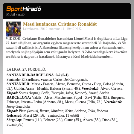
Mobil verzió
Messi leutánozta Cristiano Ronaldót
Létrehozva: 2012. március 11. 19:49 N.K.
VIDEÓK! Cristiano Ronaldóhoz hasonlóan Lionel Messi is duplázott a La Liga
27. fordulójában, az argentin egyben megszerezte szezonbeli 30. bajnoki-, és 50.
szezonbeli találatát is. A Barcelona fikarcnyi esélyt nem adott a Santandernek,
amelynek saját pályáján sem volt igazán helyzete. A 2-0-s vendégsikert követően
továbbra is tíz pont a katalánok hátránya a Real Madriddal szemben.
LA LIGA, 27.
FORDULÓ
:
SANTANDER-BARCELONA 0-2 (0-1)
Santander El Sardinero,
vezette:
Carlos Del Cerrogrande.
SANTANDER:
Mario - Francis, Álvaro, Bernardo, Cisma - Diop, Colsa (Adrián,
62.), Gullón, Arana - Munitis, Babacar (Stuani, 46.).
Vezetőedző:
Álvaro Cervera.
Kispad:
Sotres (kapus), Bedia, Torrejón, Jairo, Kennedy, Stuani, Adrián.
BARCELONA:
Valdés - Alves, Mascherano, Puyol - Xavi (Keita, 83.), Busquets,
Fabregas, Iniesta - Pedro (Adriano, 88.), Messi, Cuenca (Tello, 73.).
Vezetőedző:
Josep Guardiola.
Kispad:
Pinto (kapus), Bartra, Muniesa, Keita, Adriano, Tello, Roberto.
Gólszerző:
Messi (29., 56. - a másodikat 11-esből)
Sárga lap:
Francis (11.), Babacar (23.), Cisma (55.), Álvaro (55.), Diop (58.),
Stuani (88.)