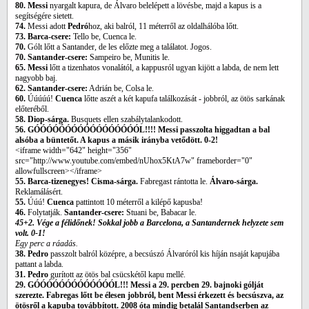
80. Messi
nyargalt kapura, de Álvaro belelépett a lövésbe, majd a kapus is a
segítségére sietett.
74.
Messi adott
Pedró
hoz, aki balról, 11 méterről az oldalhálóba lőtt.
73. Barca-csere:
Tello be, Cuenca le.
70.
Gólt lőtt a Santander, de les előzte meg a találatot. Jogos.
70. Santander-csere:
Sampeiro be, Munitis le.
65. Messi
lőtt a tizenhatos vonalától, a kappusról ugyan kijött a labda, de nem lett
nagyobb baj.
62. Santander-csere:
Adrián be, Colsa le.
60.
Úúúúú!
Cuenca
lőtte aszét a két kapufa találkozását - jobbról, az ötös sarkának
előteréből.
58. Diop-sárga.
Busquets ellen szabálytalankodott.
56. GÓÓÓÓÓÓÓÓÓÓÓÓÓÓÓÓÓL!!!! Messi passzolta higgadtan a bal
alsóba a büntetőt. A kapus a másik irányba vetődött. 0-2!
<iframe width="642" height="356"
src="http://www.youtube.com/embed/nUhox5KtA7w" frameborder="0"
allowfullscreen></iframe>
55. Barca-tizenegyes! Cisma-sárga.
Fabregast rántotta le.
Álvaro-sárga.
Reklamálásért.
55.
Úúú!
Cuenca
pattintott 10 méterről a kilépő kapusba!
46.
Folytatják.
Santander-csere:
Stuani be, Babacar le.
45+2. Vége a félidőnek! Sokkal jobb a Barcelona, a Santandernek helyzete sem
volt. 0-1!
Egy perc a ráadás.
38. Pedro
passzolt balról középre, a becsúszó Álvaróról kis híján nsaját kapujába
pattant a labda.
31. Pedro
gurított az ötös bal csücskétől kapu mellé.
29. GÓÓÓÓÓÓÓÓÓÓÓÓÓL!!! Messi a 29. percben 29. bajnoki gólját
szerezte. Fabregas lőtt be élesen jobbról, bent Messi érkezett és becsúszva, az
ötösről a kapuba továbbított. 2008 óta mindig betalál Santandserben az