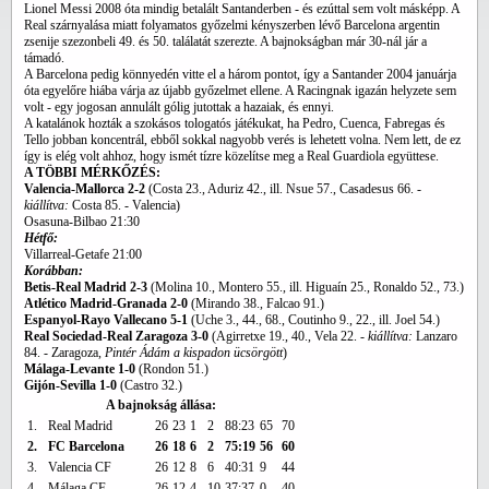
Lionel Messi 2008 óta mindig betalált Santanderben - és ezúttal sem volt másképp. A
Real szárnyalása miatt folyamatos győzelmi kényszerben lévő Barcelona argentin
zsenije szezonbeli 49. és 50. találatát szerezte. A bajnokságban már 30-nál jár a
támadó.
A Barcelona pedig könnyedén vitte el a három pontot, így a Santander 2004 januárja
óta egyelőre hiába várja az újabb győzelmet ellene. A Racingnak igazán helyzete sem
volt - egy jogosan annulált gólig jutottak a hazaiak, és ennyi.
A katalánok hozták a szokásos tologatós játékukat, ha Pedro, Cuenca, Fabregas és
Tello jobban koncentrál, ebből sokkal nagyobb verés is lehetett volna. Nem lett, de ez
így is elég volt ahhoz, hogy ismét tízre közelítse meg a Real Guardiola együttese.
A TÖBBI MÉRKŐZÉS:
Valencia-Mallorca 2-2
(Costa 23., Aduriz 42., ill. Nsue 57., Casadesus 66. -
kiállítva:
Costa 85. - Valencia)
Osasuna-Bilbao 21:30
Hétfő:
Villarreal-Getafe 21:00
Korábban:
Betis-Real Madrid 2-3
(Molina 10., Montero 55., ill. Higuaín 25., Ronaldo 52., 73.)
Atlético Madrid-Granada 2-0
(Mirando 38., Falcao 91.)
Espanyol-Rayo Vallecano 5-1
(Uche 3., 44., 68., Coutinho 9., 22., ill. Joel 54.)
Real Sociedad-Real Zaragoza 3-0
(Agirretxe 19., 40., Vela 22. -
kiállítva:
Lanzaro
84. - Zaragoza,
Pintér Ádám a kispadon ücsörgött
)
Málaga-Levante 1-0
(Rondon 51.)
Gijón-Sevilla 1-0
(Castro 32.)
A bajnokság állása:
1.
Real Madrid
26
23
1
2
88:23
65
70
2.
FC Barcelona
26
18
6
2
75:19
56
60
3.
Valencia CF
26
12
8
6
40:31
9
44
4.
Málaga CF
26
12
4
10
37:37
0
40