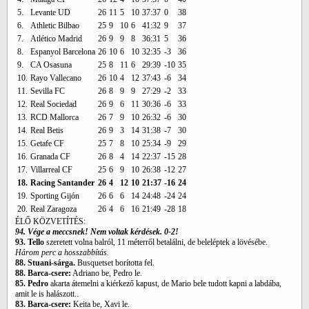
5.
Levante UD
26
11
5
10
37:37
0
38
6.
Athletic Bilbao
25
9
10
6
41:32
9
37
7.
Atlético Madrid
26
9
9
8
36:31
5
36
8.
Espanyol Barcelona
26
10
6
10
32:35
-3
36
9.
CA Osasuna
25
8
11
6
29:39
-10
35
10.
Rayo Vallecano
26
10
4
12
37:43
-6
34
11.
Sevilla FC
26
8
9
9
27:29
-2
33
12.
Real Sociedad
26
9
6
11
30:36
-6
33
13.
RCD Mallorca
26
7
9
10
26:32
-6
30
14.
Real Betis
26
9
3
14
31:38
-7
30
15.
Getafe CF
25
7
8
10
25:34
-9
29
16.
Granada CF
26
8
4
14
22:37
-15
28
17.
Villarreal CF
25
6
9
10
26:38
-12
27
18.
Racing Santander
26
4
12
10
21:37
-16
24
19.
Sporting Gijón
26
6
6
14
24:48
-24
24
20.
Real Zaragoza
26
4
6
16
21:49
-28
18
ÉLŐ KÖZVETÍTÉS:
94. Vége a meccsnek! Nem voltak kérdések. 0-2!
93. Tello
szeretett volna balról, 11 méterről betalálni, de beleléptek a lövésébe.
Három perc a hosszabbítás.
88. Stuani-sárga.
Busquetset borította fel.
88. Barca-csere:
Adriano be, Pedro le.
85. Pedro
akarta átemelni a kiérkező kapust, de Mario bele tudott kapni a labdába,
amit le is halászott..
83. Barca-csere:
Keita be, Xavi le.