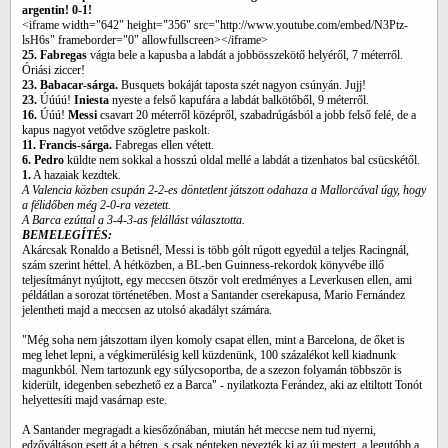
argentin! 0-1!
<iframe width="642" height="356" src="http://www.youtube.com/embed/N3Ptz-
lsH6s" frameborder="0" allowfullscreen></iframe>
25. Fabregas
vágta bele a kapusba a labdát a jobbösszekötő helyéről, 7 méterről.
Óriási ziccer!
23. Babacar-sárga.
Busquets bokáját taposta szét nagyon csúnyán. Jujj!
23.
Úúúú!
Iniesta
nyeste a felső kapufára a labdát balkötőből, 9 méterről.
16.
Úúú!
Messi
csavart 20 méterről középről, szabadrúgásból a jobb felső felé, de a
kapus nagyot vetődve szögletre paskolt.
11. Francis-sárga.
Fabregas ellen vétett.
6. Pedro
küldte nem sokkal a hosszú oldal mellé a labdát a tizenhatos bal csücskétől.
1.
A hazaiak kezdtek.
A Valencia közben csupán 2-2-es döntetlent játszott odahaza a Mallorcával úgy, hogy
a félidőben még 2-0-ra vezetett.
A Barca ezúttal a 3-4-3-as felállást választotta.
BEMELEGÍTÉS:
Akárcsak Ronaldo a Betisnél, Messi is több gólt rúgott egyedül a teljes Racingnál,
szám szerint héttel. A hétközben, a BL-ben Guinness-rekordok könyvébe illő
teljesítmányt nyújtott, egy meccsen ötször volt eredményes a Leverkusen ellen, ami
példátlan a sorozat történetében. Most a Santander cserekapusa, Mario Fernández
jelentheti majd a meccsen az utolsó akadályt számára.
"Még soha nem játszottam ilyen komoly csapat ellen, mint a Barcelona, de őket is
meg lehet lepni, a végkimerülésig kell küzdenünk, 100 százalékot kell kiadnunk
magunkból. Nem tartozunk egy súlycsoportba, de a szezon folyamán többször is
kiderült, idegenben sebezhető ez a Barca" - nyilatkozta Ferández, aki az eltiltott Tonót
helyettesíti majd vasárnap este.
A Santander megragadt a kiesőzónában, miután hét meccse nem tud nyerni,
edzőváltáson esett át a hétren, s csak pénteken nevezték ki az új mestert, a legutóbb a