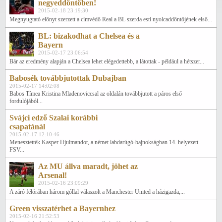
negyeddöntőben!
2015-02-18 23:19:30
Megnyugtató előnyt szerzett a címvédő Real a BL szerda esti nyolcaddöntőjének első...
BL: bizakodhat a Chelsea és a
Bayern
2015-02-17 23:06:54
Bár az eredmény alapján a Chelsea lehet elégedettebb, a látottak - például a hétszer...
Babosék továbbjutottak Dubajban
2015-02-17 14:02:08
Babos Tímea Kristina Mladenoviccsal az oldalán továbbjutott a páros első
fordulójából...
Svájci edző Szalai korábbi
csapatánál
2015-02-17 12:10:46
Menesztették Kasper Hjulmandot, a német labdarúgó-bajnokságban 14. helyezett
FSV...
Az MU állva maradt, jöhet az
Arsenal!
2015-02-16 23:09:29
A záró félórában három góllal válaszolt a Manchester United a házigazda,...
Green visszatérhet a Bayernhez
2015-02-16 21:52:53