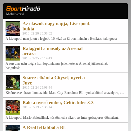
Mobil verzió
Az olaszok nagy napja, Liverpool-
bukta
2015-02-26 23:36:52
A Liverpool nem jutott a legjobb 16 közé az El-ben, miután a Besiktas ledolgozta...
Ráfagyott a mosoly az Arsenal
arcára
2015-02-25 23:14:43
A sorsolás után még a hurráoptimizmus jellemezte az Arsenal játékosainak
hangulatát,...
Suárez elbánt a Cityvel, nyert a
Juve
2015-02-24 23:09:44
Kísértetiesen hasonlított az idei Man. City-Barcelona BL-nyolcaddöntő a tavalyira, a...
Balo a nyerő ember, Celtic-Inter 3-3
2015-02-19 23:35:14
A Liverpool Mario Balotellinek köszönheti a sikert, az Inter gólzáporos döntetlent...
A Real fél lábbal a BL-