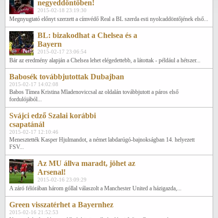
negyeddöntőben!
2015-02-18 23:19:30
Megnyugtató előnyt szerzett a címvédő Real a BL szerda esti nyolcaddöntőjének első...
BL: bizakodhat a Chelsea és a
Bayern
2015-02-17 23:06:54
Bár az eredmény alapján a Chelsea lehet elégedettebb, a látottak - például a hétszer...
Babosék továbbjutottak Dubajban
2015-02-17 14:02:08
Babos Tímea Kristina Mladenoviccsal az oldalán továbbjutott a páros első
fordulójából...
Svájci edző Szalai korábbi
csapatánál
2015-02-17 12:10:46
Menesztették Kasper Hjulmandot, a német labdarúgó-bajnokságban 14. helyezett
FSV...
Az MU állva maradt, jöhet az
Arsenal!
2015-02-16 23:09:29
A záró félórában három góllal válaszolt a Manchester United a házigazda,...
Green visszatérhet a Bayernhez
2015-02-16 21:52:53