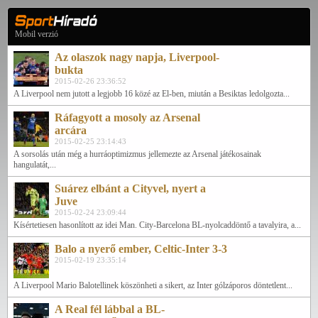
Mobil verzió
Az olaszok nagy napja, Liverpool-
bukta
2015-02-26 23:36:52
A Liverpool nem jutott a legjobb 16 közé az El-ben, miután a Besiktas ledolgozta...
Ráfagyott a mosoly az Arsenal
arcára
2015-02-25 23:14:43
A sorsolás után még a hurráoptimizmus jellemezte az Arsenal játékosainak
hangulatát,...
Suárez elbánt a Cityvel, nyert a
Juve
2015-02-24 23:09:44
Kísértetiesen hasonlított az idei Man. City-Barcelona BL-nyolcaddöntő a tavalyira, a...
Balo a nyerő ember, Celtic-Inter 3-3
2015-02-19 23:35:14
A Liverpool Mario Balotellinek köszönheti a sikert, az Inter gólzáporos döntetlent...
A Real fél lábbal a BL-